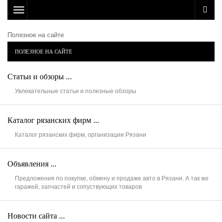
Toggle
navigation
Полезное на сайте
ПОЛЕЗНОЕ НА САЙТЕ
Статьи и обзоры ...
Увлекательные статьи и полезные обзоры
Каталог рязанских фирм ...
Каталог рязанских фирм, организации Рязани
Объявления ...
Предложения по покупке, обмену и продаже авто в Рязани. А так же
гаражей, запчастей и сопуствующих товаров
Новости сайта ...