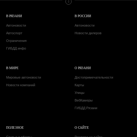
В РЯЗАНИ
В РОССИИ
Автоновости
Автоновости
Автоспорт
Новости дилеров
Ограничения
ГИБДД инфо
В МИРЕ
О РЯЗАНИ
Мировые автоновости
Достопримечательности
Новости компаний
Карты
Улицы
ВебКамеры
ГИБДД Рязани
ПОЛЕЗНОЕ
О САЙТЕ
Статьи и обзоры
Реклама на сайте