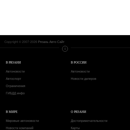
Copyright © 2007-2026
Рязань Авто Сайт
В РЯЗАНИ
В РОССИИ
Автоновости
Автоновости
Автоспорт
Новости дилеров
Ограничения
ГИБДД инфо
В МИРЕ
О РЯЗАНИ
Мировые автоновости
Достопримечательности
Новости компаний
Карты