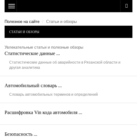
Toggle
navigation
Полезное на сайте
Статьи и обзоры
СТАТЬИ И ОБЗОРЫ
Увлекательные статьи и полезные обзоры
Статистические данные ...
Статистические данные об аварийности в Рязанской области и
другая аналитика
Автомобильный словарь ...
Словарь автомобильных терминов и определений
Расшифровка Vin кода автомобиля ...
Безопасность ...