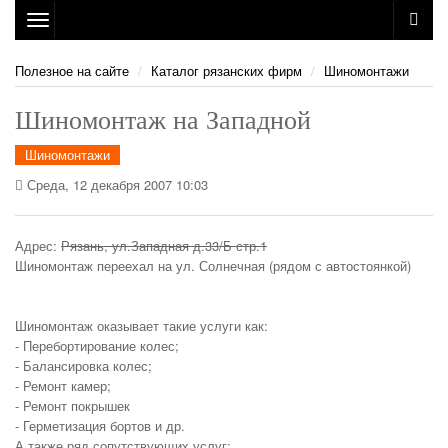
Toggle
navigation
Полезное на сайте
Каталог рязанских фирм
Шиномонтажи
Шиномонтаж на Западной
Шиномонтажи
Среда, 12 декабря 2007 10:03
Адрес:
Рязань, ул.Западная д.33/Б стр.1
Шиномонтаж переехал на ул. Солнечная (рядом с автостоянкой)
Шиномонтаж оказывает такие услуги как:
- Перебортирование колес;
- Балансировка колес;
- Ремонт камер;
- Ремонт покрышек
- Герметизация бортов и др.
А также ряд сопутствующих услуг: