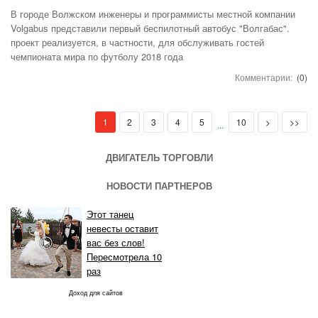
В городе Волжском инженеры и программисты местной компании
Volgabus представили первый беспилотный автобус "Волгабас".
проект реализуется, в частности, для обслуживать гостей
чемпионата мира по футболу 2018 года
Комментарии:
(0)
(current)
Next
Last
1
2
3
4
5
10
>
>>
...
ДВИГАТЕЛЬ ТОРГОВЛИ
НОВОСТИ ПАРТНЕРОВ
Этот танец
невесты оставит
вас без слов!
Пересмотрела 10
раз
Доход для сайтов