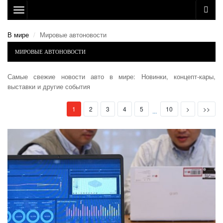
Toggle
navigation
В мире
Мировые автоновости
МИРОВЫЕ АВТОНОВОСТИ
Самые свежие новости авто в мире: Новинки, концепт-кары,
выставки и другие события
(current)
Next
Last
1
2
3
4
5
10
>
>>
...