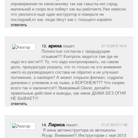
опровержения по написанному так как смысла нет,город
маленький и скоро все поймут как вы работаете.Уже извесно
что уволился ещё один инструктор и поверьте не
последний,от вас люди бегут как с тонущего корабля.
ответить
арина
13.
пишет:
27.12.2012 16:31
Полностью согласна с предыдущим
отзывом!!!! Контроль ведется там где не
надо его вести!!!! То, что надо контролировать, на самом
деле, прокуратура указала, что то только на это внимания
никто из руководящего состава не обратил и не улучшил
положение, а наоборот! А может открыли филиал, содрали
денюжки с учеников и на лыжи, в ВОРОНЕЖ??? Что скорее
всего так и закончится!!! Уважаемый Clever, делайте
правильные действия и выводы, как никак ДЫМА БЕЗ ОГНЯ
НЕ БЫВАЕТ!!!
ответить
Лариса
14.
пишет:
01.07.2013 11:48
Я жена автоинструктора из автошколы
Ягуар. Внимание!!! Инструкторам с мая 2013