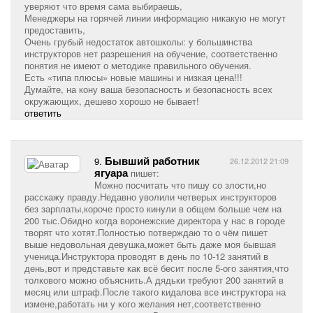
уверяют что время сама выбираешь,
Менеджеры на горячей линии информацию никакую не могут
предоставить,
Очень грубый недостаток автошколы: у большинства
инструкторов нет разрешения на обучение, соответственно
понятия не имеют о методике правильного обучения.
Есть «типа плюсы» новые машины и низкая цена!!!
Думайте, на кону ваша безопасность и безопасность всех
окружающих, дешево хорошо не бывает!
ответить
Бывший работник
9.
26.12.2012 21:09
ягуара
пишет:
Можно посчитать что пишу со злости,но
расскажу правду.Недавно уволили четверых инструкторов
без зарплаты,короче просто кинули в общем больше чем на
200 тыс.Обидно когда воронежские директора у нас в городе
творят что хотят.Полностью потверждаю то о чём пишет
выше недовольная девушка,может быть даже моя бывшая
ученица.Инструктора проводят в день по 10-12 занятий в
день,вот и представьте как всё бесит после 5-ого занятия,что
толкового можно объяснить.А дядьки требуют 200 занятий в
месяц или штраф.После такого кидалова все инструктора на
измене,работать ни у кого желания нет,соответственно