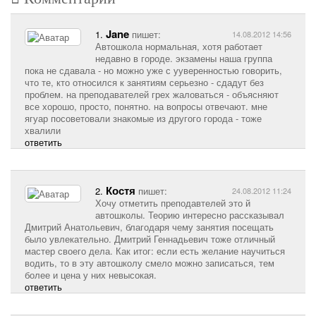
Jane
1.
пишет:
14.08.2012 14:56
Автошкола нормальная, хотя работает
недавно в городе. экзамены наша группа
пока не сдавала - но можно уже с ууверенностью говорить,
что те, кто относился к занятиям серьезно - сдадут без
проблем. на преподавателей грех жаловаться - объясняют
все хорошо, просто, понятно. на вопросы отвечают. мне
ягуар посоветовали знакомые из другого города - тоже
хвалили
ответить
Костя
2.
пишет:
24.08.2012 11:24
Хочу отметить преподавтелей это й
автошколы. Теорию интересно рассказывал
Дмитрий Анатольевич, благодаря чему занятия посещать
было увлекательно. Дмитрий Геннадьевич тоже отличный
мастер своего дела. Как итог: если есть желание научиться
водить, то в эту автошколу смело можно записаться, тем
более и цена у них невысокая.
ответить