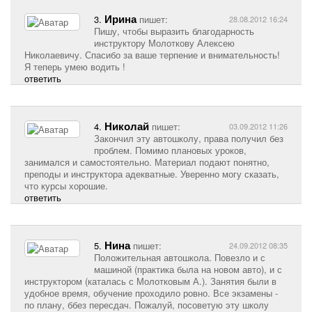
Ирина
3.
пишет:
28.08.2012 16:24
Пишу, чтобы выразить благодарность
инструктору Молоткову Алексею
Николаевичу. Спасибо за ваше терпение и внимательность!
Я теперь умею водить !
ответить
Николай
4.
пишет:
03.09.2012 11:26
Закончил эту автошколу, права получил без
проблем. Помимо плановых уроков,
занимался и самостоятельно. Материал подают понятно,
преподы и инструктора адекватные. Уверенно могу сказать,
что курсы хорошие.
ответить
Нина
5.
пишет:
24.09.2012 08:35
Положительная автошкола. Повезло и с
машиной (практика была на новом авто), и с
инструктором (каталась с Молотковым А.). Занятия были в
удобное время, обучение проходило ровно. Все экзамены -
по плану, ббез пересдач. Пожалуй, посоветую эту школу