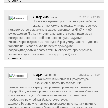
ответить
Карина
7.
пишет:
25.12.2012 22:43
Прошу прощения,просто в эмоциях забыла
указать про какую автошколу пишу.Все моё
недовольство выражено в адрес автошколы ЯГУАР,и её
руководства.Я уже получила кстати с 3 раза права из-за
вождения,и по понятной причине за руль садиться
боюсь.Короче,друзья,в очередной раз убедилась что дешево
хорошо не бывает,а кто не верит приходите
попробуйте,только сразу хотя бы спросите про первые 5
занятий и удостоверение у инструктора.Удачи!
ответить
арина
8.
пишет:
26.12.2012 14:20
Внимание!!!! Внимание!!! Прокуратура
Рязанской области по заявлению
Генеральной прокуратуры провела проверку автошколы
Ягуар. В ходе этой проверки выявилось, что автомобили, на
которых проходят обучение ученики не соответствуют
требованиям, учебная база отсутствует.
Далее в Рязанскую торгово-промышленную палату пришло
письмо из прокуратуры Рязанской области от 12.12.2012г.