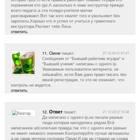
охранником кто где.А насколько я знаю инструктор прежде
всего педагог,а эти псевдо-учителя матом
разговаривают.Вот так кого хвалят того и увольняют без
зарплаты.Хорошо что я успел от учиться у грамотного
инструктора.Респект тебе Леха.
ответить
11.
Clever
пишет:
27.12.2012 07:47
Сообщения от "Бывший работник ягуара" и
"Бывший ученик" написаны с одного ip.
Уважаемые пользователи интернета, не
забывайте, если Вам дано право писать без
явной регистрации, то это не означает, что
контроль не ведется.
ответить
Ответ
12.
пишет:
27.12.2012 15:38
Да написано с одного ip,но писали разные
люди которые находились рядом.Всё
написанное абсолютная правда,так что с одного или разных
не имеет никакого значения.Контролируйте лучше автошколы
а не такие мелочи господин Clever.И как ни странно ни слова