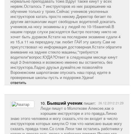
нормально преподавать тоже.Вдруг также кинут у всех
нервяк.Осталось 7 инструкторов из них разрешение на
обучение только у троих.Сейчас учеников уволенных
инструкторов катать просто некому.Директор бегает по
другим автошколам ищет свободных водителей докатать
учеников,на носу экзамены а у людей по 10-15занятий.В
нашем городе слухи расходятся быстро поэтому никто не
хочет быть дураком.Кстати на последнем экзамене сдали 4
из 15,а 11 на перездачу,так любит ГАИ эту школу.Сам не
присутствовал но информация достоверная.Кстати обратите
внимание на заднее стекло машины,"требуются
водители"вопрос:КУДА?Ответ в следующем месяце кинут
ещё 2-3человека и возможно именно вы останитесь без
инструктора.Ладно друзья думайте,не позволяйте
Воронежским шарлотанам опускать наш город идите в
проверенные школы пусть и подороже.Удачи!
ответить
Бывший ученик
10.
пишет:
26.12.2012 21:29
Люди пишут о Молоткове Алексее,как о
хорошем инструкторе и это правда.Лично
знаю этого человека и могу сказать,что он входит в число
инструкторов которых кинули.О том что написано выше могу
сказать правда тоже.Со слов Лехи там остались работники у
которых просто есть права,а работают помимо Ягуара кто