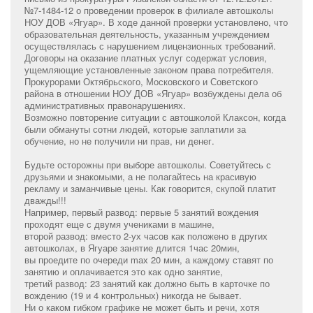
№7-1484-12 о проведении проверок в филиале автошколы
НОУ ДОВ «Ягуар». В ходе данной проверки установлено, что
образовательная деятельность, указанным учреждением
осуществлялась с нарушением лицензионных требований.
Договоры на оказание платных услуг содержат условия,
ущемляющие установленные законом права потребителя.
Прокурорами Октябрьского, Московского и Советского
района в отношении НОУ ДОВ «Ягуар» возбуждены дела об
административных правонарушениях.
Возможно повторение ситуации с автошколой Клаксон, когда
были обмануты сотни людей, которые заплатили за
обучение, но не получили ни прав, ни денег.
Будьте осторожны при выборе автошколы. Советуйтесь с
друзьями и знакомыми, а не полагайтесь на красивую
рекламу и заманчивые цены. Как говорится, скупой платит
дважды!!!
Например, первый развод: первые 5 занятий вождения
проходят еще с двумя учениками в машине,
второй развод: вместо 2-ух часов как положено в других
автошколах, в Ягуаре занятие длится 1час 20мин,
вы проедите по очереди mах 20 мин, а каждому ставят по
занятию и оплачивается это как одно занятие,
третий развод: 23 занятий как должно быть в карточке по
вождению (19 и 4 контрольных) никогда не бывает.
Ни о каком гибком графике не может быть и речи, хотя