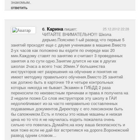
знакомым.
ответить
Карина
6.
пишет:
25.12.2012 22:28
ЧИТАЙТЕ ВНИМАТЕЛЬНО!!! Школа
дерьмо.Поясняю:1-ый развод что первые 5
занятий проходят еще с двумя учениками в машине.Вместо
2-ух часов как положено вы ездите по очереде мах 20
мин.Каждому ставят по занятию и считают 3 проведенных
занятия а по сути одно.Занятие длится не как в других
школах 2часа а всего 1час 20мин.У большинства
инструкторов нет разрешения на обучение и понятия не
имеют методику правильного обучения.Вместо 25 занятий
как должно быть в карточке 19 и четыре контрольных
которых никогда не бывает.Экзамен в ГИБДД 2 раза
переносили по неизвестным причинам и права я получила на
2 недели позже.Со слов инструкторов эту школу в ГАИ
недолюбливают из-за часто неправильно составленных
подаваемых документов.Директору с его лексиконом быть
бы сапожником.Есть и плюсы это новые машины и низкая
цена но то что я не научилась ездить пожалела очень
сильно что повелась.Думайте,на кону ваша безопасность и
моя тоже если не дай бог встретимся на дороге.Воронежский
развод одним словом...