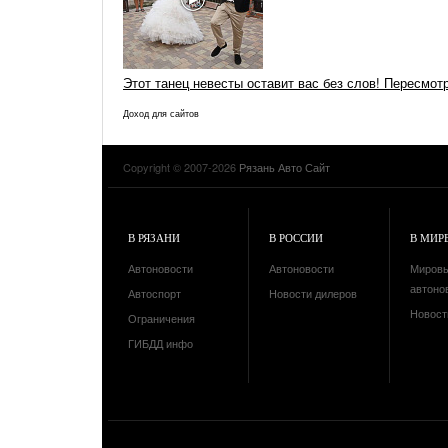
Этот танец невесты оставит вас без слов! Пересмот
Доход для сайтов
Copyright © 2007-2026
Рязань Авто Сайт
В РЯЗАНИ
В РОССИИ
В МИР
Автоновости
Автоновости
Миров
автоно
Автоспорт
Новости дилеров
Новост
Ограничения
ГИБДД инфо