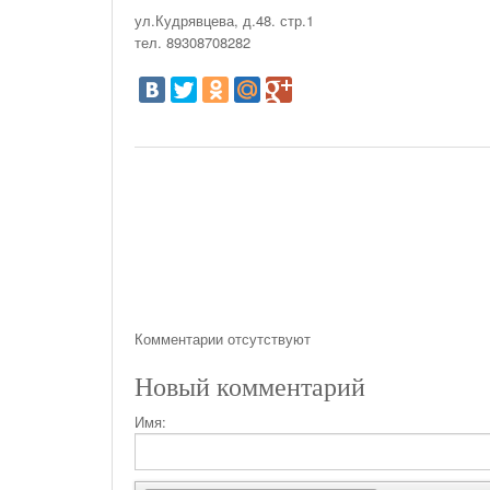
На Газонах Рязани
ул.Кудрявцева, д.48. стр.1
тел. 89308708282
26 Ноября С 08:00 До 17:00 Будет Закрыт
Железнодорожный Переезд На 302 Км ПК 2
Перегона Кораблино - Ряжск-1
Зачем Нужна CRM-Система Для Отдела Продаж
Комментарии отсутствуют
Новый комментарий
Имя: