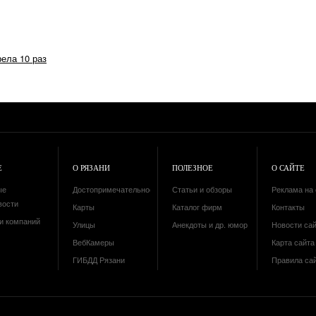
рела 10 раз
Е
О РЯЗАНИ
ПОЛЕЗНОЕ
О САЙТЕ
ые
Достопримечательности
Статьи и обзоры
Реклама на 
вости
Карты
Каталог фирм
Контакты
и компаний
Улицы
Анекдоты и др. юмор
Новости са
ВебКамеры
Карта сайта 
ГИБДД Рязани
Правила са