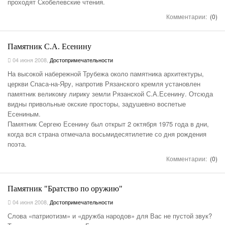
проходят Скобелевские чтения.
Комментарии:
(0)
Памятник С.А. Есенину
04 июня 2008
,
Достопримечательности
На высокой набережной Трубежа около памятника архитектуры,
церкви Спаса-на-Яру, напротив Рязанского кремля установлен
памятник великому лирику земли Рязанской С.А.Есенину. Отсюда
видны привольные окские просторы, задушевно воспетые
Есениным.
Памятник Сергею Есенину был открыт 2 октября 1975 года в дни,
когда вся страна отмечала восьмидесятилетие со дня рождения
поэта.
Комментарии:
(0)
Памятник "Братство по оружию"
04 июня 2008
,
Достопримечательности
Слова «патриотизм» и «дружба народов» для Вас не пустой звук?