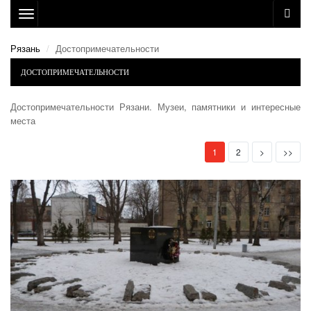
Toggle
navigation
Рязань
Достопримечательности
ДОСТОПРИМЕЧАТЕЛЬНОСТИ
Достопримечательности Рязани. Музеи, памятники и интересные
места
(current)
Next
Last
1
2
>
>>