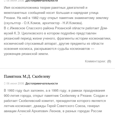
06 июня 2008
,
Достопримечательности
Имя основоположника теории ракетных двигателей и
межпланетных сообщений носит большая и нарядная улица
Рязани. На ней в 1982 году открыт памятник знаменитому земляку
(скульптор - О.К.Комов, архитектор - Н.И.Комова).
В с.Ижевское Спасского района Рязанской области работает Дом-
музей К.Э. Циолковского в котором подробно представлен
рязанский период жизни ученого, фрагменты истории космонавтики,
космический спускаемый аппарат, другие предметы из области
освоения космоса, раскрываются судьбы космонавтов —
уроженцев рязанской земли.
Комментарии:
(0)
Памятник М.Д. Скобелеву
06 июня 2008
,
Достопримечательности
В 1993 году был заложен, а в 1995 году, в рамках празднования
900-летия города, открыт памятник Скобелеву в Рязани. Создан и
работает Скобелевский комитет, президентом которого является
летчик-космонавт, дважды Герой Советского Союза, генерал
авиации Алексей Архипович Леонов, в разных городах России