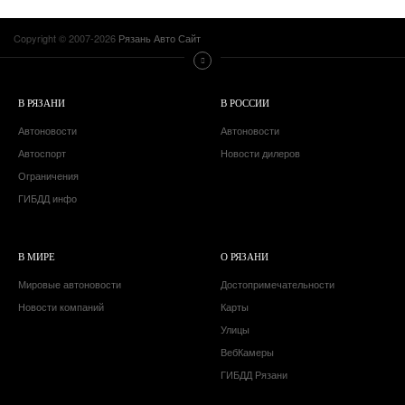
Copyright © 2007-2026
Рязань Авто Сайт
В РЯЗАНИ
В РОССИИ
Автоновости
Автоновости
Автоспорт
Новости дилеров
Ограничения
ГИБДД инфо
В МИРЕ
О РЯЗАНИ
Мировые автоновости
Достопримечательности
Новости компаний
Карты
Улицы
ВебКамеры
ГИБДД Рязани