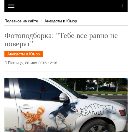
Toggle
navigation
Полезное на сайте
Анекдоты и Юмор
Фотоподборка: "Тебе все равно не
поверят"
Анекдоты и Юмор
Пятница, 20 мая 2016 12:18