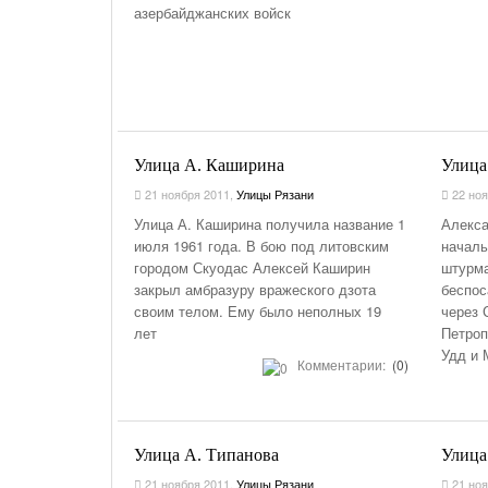
азербайджанских войск
На Газонах Рязани
26 Ноября С 08:00 До 17:00 Будет Закрыт
Железнодорожный Переезд На 302 Км ПК 2
Перегона Кораблино - Ряжск-1
Зачем Нужна CRM-Система Для Отдела Продаж
Улица А. Каширина
Улица
21 ноября 2011
,
Улицы Рязани
22 ноя
Улица А. Каширина получила название 1
Алекса
июля 1961 года. В бою под литовским
началь
городом Скуодас Алексей Каширин
штурма
закрыл амбразуру вражеского дзота
беспос
своим телом. Ему было неполных 19
через 
лет
Петроп
Удд и 
Комментарии:
(0)
Улица А. Типанова
Улица
21 ноября 2011
,
Улицы Рязани
21 ноя