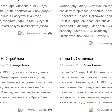
НОМЕРА ВСЕХ
ТАКСИ РЯЗАНИ,
ександра Фирсова в 1966 году
Молодцову Владимиру Александ
ОТЗЫВЫ
ла улица Касимовка. Свой подвиг
посмертно присвоено звание Геро
ершил 11 августа 1945 года. В
Советского Союза. Награждён ор
АВТОШКОЛЫ
д городом Дунин в Маньчжурии
Ленина, орденом Красного Знамен
АЗС
 на амбразуру вражеского дзота
февраля 1942 года), медалями «
оборону Одессы» и «Партизану
АВТОСТРАХОВАНИЕ
Комментарии:
(0)
Отечественной войны» I степени
АВТОСЕРВИСЫ
Коммента
УСЛУГИ
ОТДЫХ В РЯЗАНИ
 Н. Стройкова
Улица П. Осипенко
ШИННЫЕ ЦЕНТРЫ
бря 2011
,
Улицы Рязани
21 ноября 2011
,
Улицы Рязани
ОБЪЯВЛЕНИЯ
я 1965 года улица Загородная в
Летом 1937 года П. Д. Осипенко 
 была переименована в улицу
три мировых рекорда высотных п
НОВОСТИ САЙТА
ова. Боевое крещение получил на
с грузом и без нагрузки. В 1938 г
АНЕКДОТЫ И
й дуге, ему в то время не было и
возглавила беспосадочный перел
ЮМОР
. В наградном листе, написанном
Севастополь — Архангельск; её 
ойкова, значилось: «Врага бьёт
установил также международный
яка!»
женский рекорд дальности полет
Комментарии:
(0)
Коммента