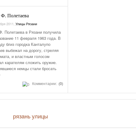
 Ф. Полетаева
бря 2011
,
Улицы Рязани
Ф. Полетаева в Рязани получила
азвание 11 февраля 1963 года. В
оду близ городка Канталупо
ев выбежал на дорогу, стреляя
омата, и властным голосом
ал карателям сложить оружие.
явшиеся немцы стали бросать
е
Комментарии:
(0)
рязань
улицы