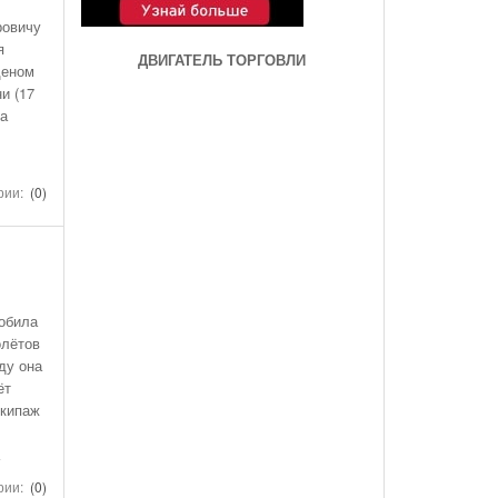
ровичу
я
ДВИГАТЕЛЬ ТОРГОВЛИ
деном
и (17
За
рии:
(0)
побила
олётов
оду она
ёт
экипаж
а
рии:
(0)