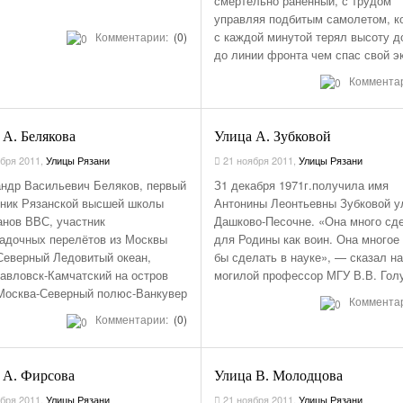
смертельно раненный, с трудом
Первый Отзыв Года. И Это Merce
АКСЕССУАРЫ
Снижать Аварийность С Участием Диких
управляя подбитым самолетом, к
- 1657 дней назад
Своим S-Class
С Начала Года 11680 Нарушителей Привлечены
с каждой минутой терял высоту д
ПРАВО
Комментарии:
Животных На Автодорогах Будут С Помощью
(0)
Сухогрузный Контейнер 10 Футов: Технические
К Административной Ответственности За
Железнодорожны
Смотреть Все
- 2188 дней назад
до линии фронта чем спас свой э
ГОСТа
Характеристики И Габариты
- 233 дня назад
дней назад
Парковку На Газонах Рязани
GPS НАВИГАЦИЯ
Смотреть Все
Коммента
Смо
ПОЛЕЗНОЕ
Опубликован Проект Развязки У Д.Храпово
Концепция Реформы Системы Фото-
- 285 дней назад
Южного Обхода Рязани
ПРЕСС РЕЛИЗЫ
Видеофиксации Нарушений Правил Дорожного
 А. Белякова
Улица А. Зубковой
Смотреть Все
Движения
ВСЯЧИНА
бря 2011
,
Улицы Рязани
21 ноября 2011
,
Улицы Рязани
КАТАЛОГ
ндр Васильевич Беляков, первый
З1 декабря 1971г.получила имя
РЯЗАНСКИХ ФИРМ
ник Рязанской высшей школы
Антонины Леонтьевны Зубковой у
ПРОКАТ АВТО
нов ВВС, участник
Дашково-Песочне. «Она много сд
адочных перелётов из Москвы
для Родины как воин. Она многое
АВТОМАГАЗИНЫ
Северный Ледовитый океан,
бы сделать в науке», — сказал н
ШИНОМОНТАЖИ
авловск-Камчатский на остров
могилой профессор МГУ В.В. Гол
Москва-Северный полюс-Ванкувер
АВТОМОЙКИ
Коммента
Комментарии:
(0)
АВТОСАЛОНЫ.
КУПИТЬ НОВОЕ
АВТО
 А. Фирсова
Улица В. Молодцова
ТАКСИ РЯЗАНИ.
бря 2011
,
Улицы Рязани
21 ноября 2011
,
Улицы Рязани