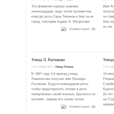
Эта фамилия хорошо знакома
Имя Ал
ленинградцам, ведь погиб пулеметчик,
получи
комсорг роты Саша Типанов в бою за их
он сов
город, повторив подвиг А. Матросова
бою по
он лег
Комментарии:
(0)
Улица Л. Рытикова
Улица
21 ноября 2011
,
Улицы Рязани
21 ноя
В 1967 году 3-й проезд улицы
19 июн
Ломоносова получил имя Леонида
Рязани
Рытикова. Будучи командиром роты,
Стройк
чтобы предотвратить потери в роте,
Курско
пожертвовал своей жизнью, бросился на
22 лет
пулемёт, закрыв его своим телом
на Стр
наверн
Комментарии:
(0)