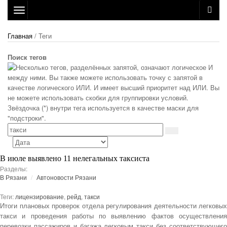
Toggle
navigation
Главная
/ Теги
Поиск тегов
В июле выявлено 11 нелегальных таксиста
Разделы:
В Рязани
Автоновости Рязани
Теги:
лицензирование
,
рейд
,
такси
Итоги плановых проверок отдела регулирования деятельности легковых
такси и проведения работы по выявлению фактов осуществления
перевозки пассажиров и багажа легковым такси без соответствующего