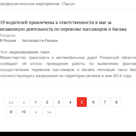
профилактическое мероприятие «Такси»
19 водителей привлечены к ответственности в мае за
незаконную деятельность по перевозке пассажиров и багажа
Разделы:
В Рязани
Автоновости Рязани
Теги:
лицензирование
,
такси
Министерство транспорта и автомобильных дорог Рязанской области
сообщает об итогах проведения работы по выявлению фактов
осуществления перевозки пассажиров и багажа легковым такси без
соответствующего разрешения на территории региона в мае 2014 года
First
Prev
(current)
<<
<
1
2
3
4
5
6
7
8
Next
Last
9
10
>
>>