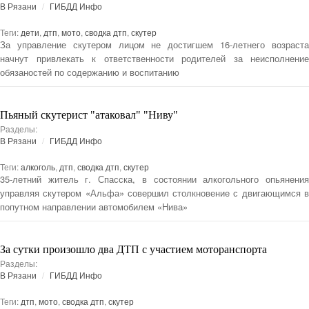
В Рязани
ГИБДД Инфо
Теги:
дети
,
дтп
,
мото
,
сводка дтп
,
скутер
За управление скутером лицом не достигшем 16-летнего возраста
начнут привлекать к ответственности родителей за неисполнение
обязаностей по содержанию и воспитанию
Пьяный скутерист "атаковал" "Ниву"
Разделы:
В Рязани
ГИБДД Инфо
Теги:
алкоголь
,
дтп
,
сводка дтп
,
скутер
35-летний житель г. Спасска, в состоянии алкогольного опьянения
управляя скутером «Альфа» совершил столкновение с двигающимся в
попутном направлении автомобилем «Нива»
За сутки произошло два ДТП с участием моторанспорта
Разделы:
В Рязани
ГИБДД Инфо
Теги:
дтп
,
мото
,
сводка дтп
,
скутер