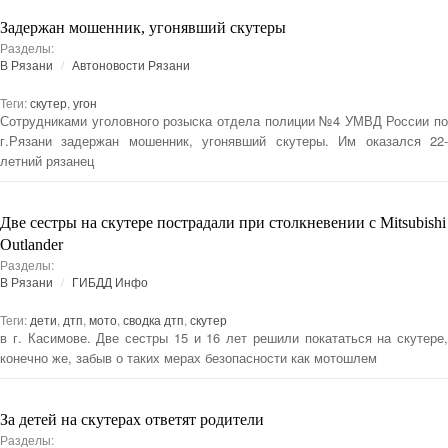
Задержан мошенник, угонявший скутеры
Разделы:
В Рязани
Автоновости Рязани
Теги:
скутер
,
угон
Сотрудниками уголовного розыска отдела полиции №4 УМВД России по
г.Рязани задержан мошенник, угонявший скутеры. Им оказался 22-
летний рязанец
Две сестры на скутере пострадали при столкневении с Mitsubishi
Outlander
Разделы:
В Рязани
ГИБДД Инфо
Теги:
дети
,
дтп
,
мото
,
сводка дтп
,
скутер
в г. Касимове. Две сестры 15 и 16 лет решили покататься на скутере,
конечно же, забыв о таких мерах безопасности как мотошлем
За детей на скутерах ответят родители
Разделы: