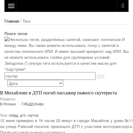
Toggle
navigation
Главная
/ Теги
Поиск тегов
В Михайлове в ДТП погиб пассажир пьяного скутериста
Разделы:
В Рязани
ГИБДД Инфо
Теги:
гибдд
,
дтп
,
скутер
12 июня примерно в 16 часов 20 минут в городе Михайлов у дома №11
на улице Рабочий поселок произошло ДТП с участием мототранспорта.
Погиб пассажир пьяного скутериста