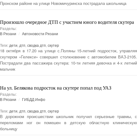
Пронском районе на улице Новомичуринска пострадала школьница
Произошло очередное ДТП с участием юного водителя скутера
Разделы:
В Рязани
Автоновости Рязани
Теги:
дети
,
дтп
,
сводка дтп
,
скутер
18 октября в 17.20 на улице с.Поляны 15-летний подросток, управляя
скутером «Гелекси» совершил столкновение с автомобилем ВАЗ-2105.
Пострадали два пассажира скутера: 10-ти летняя девочка и 4-х летний
мальчик
На ул. Белякова подросток на скутере попал под УАЗ
Разделы:
В Рязани
ГИБДД Инфо
Теги:
дети
,
дтп
,
сводка дтп
,
скутер
В дорожном происшествии школьник получил серьезные травмы, с
переломами ног он помешен в детскую областную клиническую
больницу