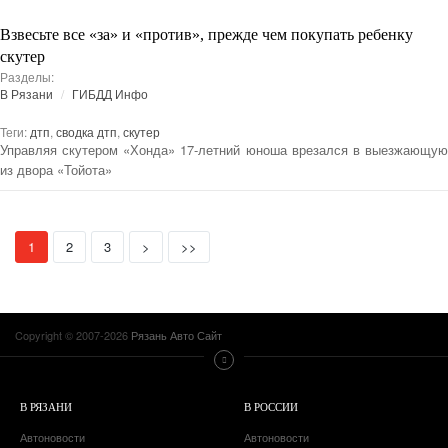
Взвесьте все «за» и «против», прежде чем покупать ребенку
скутер
Разделы:
В Рязани
ГИБДД Инфо
Теги:
дтп
,
сводка дтп
,
скутер
Управляя скутером «Хонда» 17-летний юноша врезался в выезжающую
из двора «Тойота»
(current)
Next
Last
1
2
3
>
>>
Copyright © 2007-2026
Рязань Авто Сайт
В РЯЗАНИ
В РОССИИ
Автоновости
Автоновости