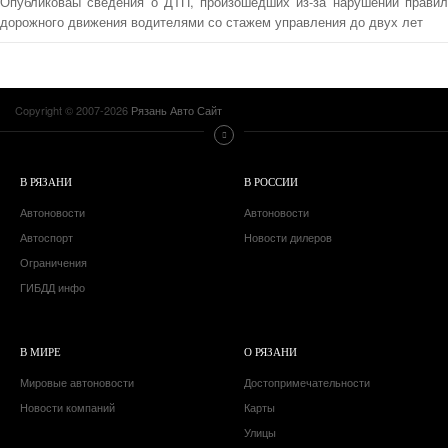
Опубликоваы сведения о ДТП, произошедших из-за нарушений правил
дорожного движения водителями со стажем управления до двух лет
Copyright © 2007-2026
Рязань Авто Сайт
В РЯЗАНИ
В РОССИИ
Автоновости
Автоновости
Автоспорт
Новости дилеров
Ограничения
ГИБДД инфо
В МИРЕ
О РЯЗАНИ
Мировые автоновости
Достопримечательности
Новости компаний
Карты
Улицы