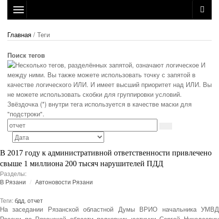
Toggle
navigation
Главная
/ Теги
Поиск тегов
В 2017 году к административной ответственности привлечено
свыше 1 миллиона 200 тысяч нарушителей ПДД
Разделы:
В Рязани
Автоновости Рязани
Теги:
бдд
,
отчет
На заседании Рязанской областной Думы ВРИО начальника УМВД
России по Рязанской области полковник юстиции Сергей Николаевич