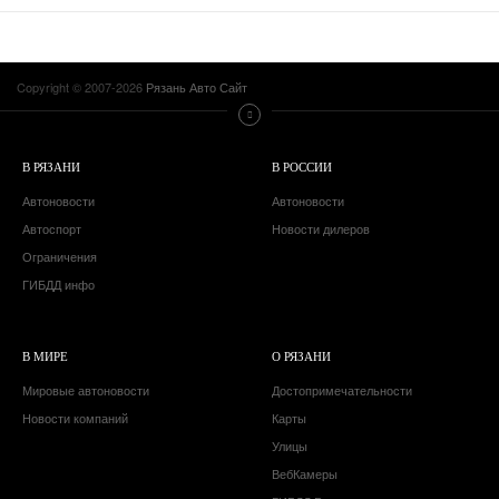
Copyright © 2007-2026
Рязань Авто Сайт
В РЯЗАНИ
В РОССИИ
Автоновости
Автоновости
Автоспорт
Новости дилеров
Ограничения
ГИБДД инфо
В МИРЕ
О РЯЗАНИ
Мировые автоновости
Достопримечательности
Новости компаний
Карты
Улицы
ВебКамеры