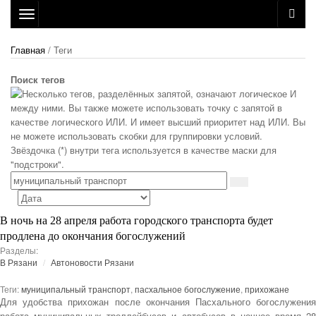
Toggle
navigation
Главная
/ Теги
Поиск тегов
В ночь на 28 апреля работа городского транспорта будет
продлена до окончания богослужений
Разделы:
В Рязани
Автоновости Рязани
Теги:
муниципальный транспорт
,
пасхальное богослужение
,
прихожане
Для удобства прихожан после окончания Пасхального богослужения
работа муниципальных троллейбусов и автобусов в ночное время 28