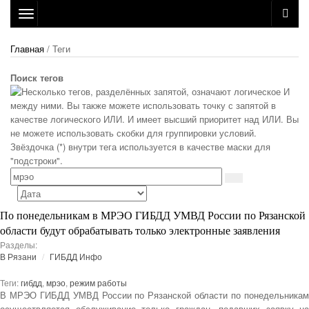
Toggle
navigation
Главная
/ Теги
Поиск тегов
По понедельникам в МРЭО ГИБДД УМВД России по Рязанской
области будут обрабатывать только электронные заявления
Разделы:
В Рязани
ГИБДД Инфо
Теги:
гибдд
,
мрэо
,
режим работы
В МРЭО ГИБДД УМВД России по Рязанской области по понедельникам
осуществляется обслуживание только граждан, подавших заявку на