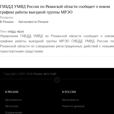
ГИБДД УМВД России по Рязанской области сообщает о новом
графике работы выездной группы МРЭО
Разделы:
В Рязани
Автоновости Рязани
Теги:
гибдд
,
мрэо
Управление ГИБДД УМВД по Рязанской области сообщает о новом
графике работы выездной группы МРЭО ГИБДД УМВД России по
Рязанской области по совершению регистрационных действий с новыми
транспортными средствами
Copyright © 2007-2026
Рязань Авто Сайт
В РЯЗАНИ
В РОССИИ
Автоновости
Автоновости
Автоспорт
Новости дилеров
Ограничения