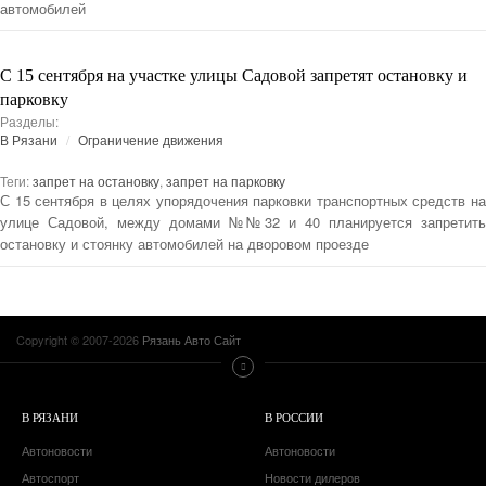
автомобилей
С 15 сентября на участке улицы Садовой запретят остановку и
парковку
Разделы:
В Рязани
Ограничение движения
Теги:
запрет на остановку
,
запрет на парковку
С 15 сентября в целях упорядочения парковки транспортных средств на
улице Садовой, между домами №№32 и 40 планируется запретить
остановку и стоянку автомобилей на дворовом проезде
Copyright © 2007-2026
Рязань Авто Сайт
В РЯЗАНИ
В РОССИИ
Автоновости
Автоновости
Автоспорт
Новости дилеров