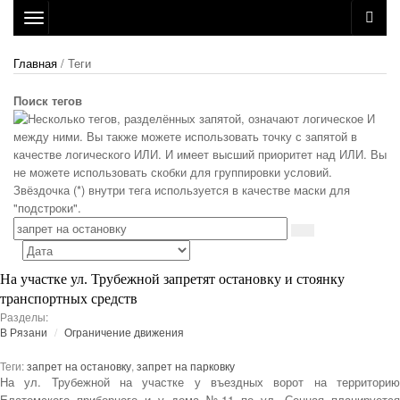
Toggle
navigation
Главная
/ Теги
Поиск тегов
На участке ул. Трубежной запретят остановку и стоянку
транспортных средств
Разделы:
В Рязани
Ограничение движения
Теги:
запрет на остановку
,
запрет на парковку
На ул. Трубежной на участке у въездных ворот на территорию
Елатомского приборного и у дома №11 по ул. Сенная планируется