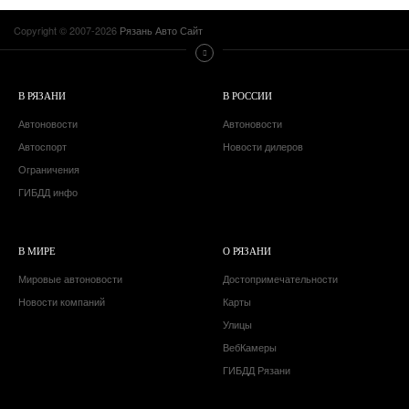
Copyright © 2007-2026
Рязань Авто Сайт
В РЯЗАНИ
В РОССИИ
Автоновости
Автоновости
Автоспорт
Новости дилеров
Ограничения
ГИБДД инфо
В МИРЕ
О РЯЗАНИ
Мировые автоновости
Достопримечательности
Новости компаний
Карты
Улицы
ВебКамеры
ГИБДД Рязани