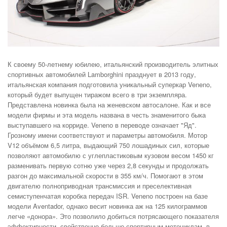
К своему 50-летнему юбилею, итальянский производитель элитных
спортивных автомобилей Lamborghini празднует в 2013 году,
итальянская компания подготовила уникальный суперкар Veneno,
который будет выпущен тиражом всего в три экземпляра.
Представлена новинка была на женевском автосалоне. Как и все
модели фирмы и эта модель названа в честь знаменитого быка
выступавшего на корриде. Veneno в переводе означает "Яд".
Грозному имени соответствуют и параметры автомобиля. Мотор
V12 объёмом 6,5 литра, выдающий 750 лошадиных сил, которые
позволяют автомобилю с углепластиковым кузовом весом 1450 кг
разменивать первую сотню уже через 2,8 секунды и продолжать
разгон до максимальной скорости в 355 км/ч. Помогают в этом
двигателю полноприводная трансмиссия и преселективная
семиступенчатая коробка передач ISR. Veneno построен на базе
модели Aventador, однако весит новинка аж на 125 килограммов
легче «донора». Это позволило добиться потрясающего показателя
эффективности, свойственно больше спортивным мотоциклам, в