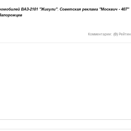
НОМЕРА ВСЕХ
ТАКСИ РЯЗАНИ,
томобилей ВАЗ-2101 "Жигули"
,
Советская реклама "Москвич - 407"
ОТЗЫВЫ
 Запорожцев
АВТОШКОЛЫ
АЗС
Комментарии:
(0)
Рейтин
АВТОСТРАХОВАНИЕ
АВТОСЕРВИСЫ
УСЛУГИ
ОТДЫХ В РЯЗАНИ
ШИННЫЕ ЦЕНТРЫ
ОБЪЯВЛЕНИЯ
НОВОСТИ САЙТА
АНЕКДОТЫ И
ЮМОР