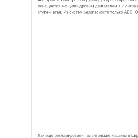
На Газонах Рязани
оснащается 4-х цилиндровым двигателем 1,7 литра 
ступенчатая. Из систем безопасности только ABS. 
26 Ноября С 08:00 До 17:00 Будет Закрыт
Железнодорожный Переезд На 302 Км ПК 2
Перегона Кораблино - Ряжск-1
Зачем Нужна CRM-Система Для Отдела Продаж
Как еще рекламировали Тольятинские машины в Ев