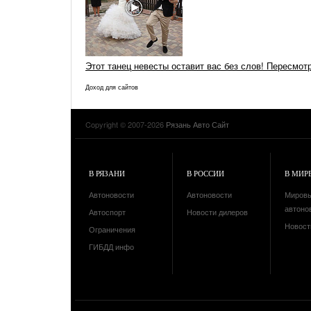
Этот танец невесты оставит вас без слов! Пересмот
Доход для сайтов
Copyright © 2007-2026
Рязань Авто Сайт
В РЯЗАНИ
В РОССИИ
В МИР
Автоновости
Автоновости
Миров
автоно
Автоспорт
Новости дилеров
Новост
Ограничения
ГИБДД инфо