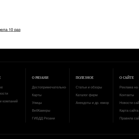
рела 10 раз
Е
О РЯЗАНИ
ПОЛЕЗНОЕ
О САЙТЕ
ые
Достопримечательности
Статьи и обзоры
Реклама на 
вости
Карты
Каталог фирм
Контакты
и компаний
Улицы
Анекдоты и др. юмор
Новости са
ВебКамеры
Карта сайта 
ГИБДД Рязани
Правила са