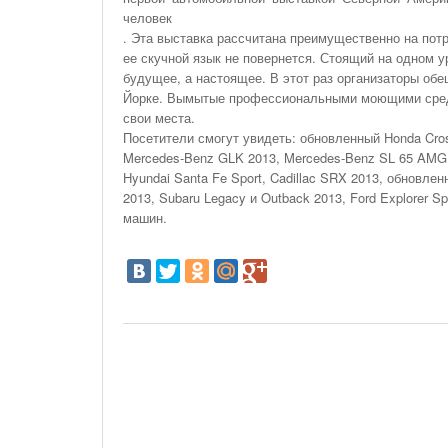
На Газонах Рязани
человек
. Эта выставка рассчитана преимущественно на пот
26 Ноября С 08:00 До 17:00 Будет Закрыт
ее скучной язык не повернется. Стоящий на одном 
Железнодорожный Переезд На 302 Км ПК 2
будущее, а настоящее. В этот раз организаторы обе
Перегона Кораблино - Ряжск-1
Йорке. Вымытые профессиональными моющими средс
Зачем Нужна CRM-Система Для Отдела Продаж
свои места.
Посетители смогут увидеть: обновленный Honda Cro
Mercedes-Benz GLK 2013, Mercedes-Benz SL 65 AMG, 
Hyundai Santa Fe Sport, Cadillac SRX 2013, обновленн
2013, Subaru Legacy и Outback 2013, Ford Explorer S
машин.