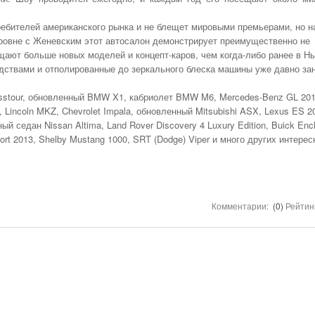
Первый Отзыв Года. И Это Merce
АКСЕССУАРЫ
Снижать Аварийность С Участием Диких
- 1649 дней назад
Своим S-Class
С Начала Года 11680 Нарушителей Привлечены
ребителей американского рынка и не блещет мировыми премьерами, но н
ПРАВО
Животных На Автодорогах Будут С Помощью
Сухогрузный Контейнер 10 Футов: Технические
К Административной Ответственности За
Железнодорожны
Смотреть Все
уровне с Женевским этот автосалон демонстрирует преимущественно не
- 2181 день назад
ГОСТа
Характеристики И Габариты
- 226 дней назад
назад
Парковку На Газонах Рязани
GPS НАВИГАЦИЯ
щают больше новых моделей и концепт-каров, чем когда-либо ранее в Н
Смотреть Все
Смо
твами и отполированные до зеркального блеска машины уже давно за
ПОЛЕЗНОЕ
Опубликован Проект Развязки У Д.Храпово
Концепция Реформы Системы Фото-
- 277 дней назад
Южного Обхода Рязани
ПРЕСС РЕЛИЗЫ
sstour, обновленный BMW X1, кабриолет BMW M6, Mercedes-Benz GL 201
Видеофиксации Нарушений Правил Дорожного
Смотреть Все
Lincoln MKZ, Chevrolet Impala, обновленный Mitsubishi ASX, Lexus ES 2
Движения
ВСЯЧИНА
ый седан Nissan Altima, Land Rover Discovery 4 Luxury Edition, Buick Enc
КАТАЛОГ
port 2013, Shelby Mustang 1000, SRT (Dodge) Viper и много других интере
РЯЗАНСКИХ ФИРМ
ПРОКАТ АВТО
АВТОМАГАЗИНЫ
Комментарии:
(0)
Рейтин
ШИНОМОНТАЖИ
АВТОМОЙКИ
АВТОСАЛОНЫ.
КУПИТЬ НОВОЕ
АВТО
ТАКСИ РЯЗАНИ.