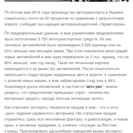
По итогам мая 2014 года производство автотранспорта в Украине
сократилось почти на 20 процентов по сравнению с результатами
апреля, сообщает ассоциация автопроизводителей «Укравтопром».
По предварительным данным, в мае украинскими предприятиями
было изготовлено 3.755 автотранспортных средств. Из них
легковых автомобилей было произведено 3.522 единицы или на
20% меньше чем месяцем ранее. При этом показатели регистраций
новых автомобилей в мае едва перевалили за 3 тыс. единиц, что на
80% меньше, чем год назад. Такая же печальная картина
наблюдается и на рынке б/у автомобилей. После относительно
небольшого спада продаж подержаных авто в апреле, в сравнении
с рынком новых машин, в мае зафиксирован спад уже в 48%.
Анализируя доски объявлений, в частности "
авто рио
", можно
увидеть, что предложение превышает спрос - количество
желающих продать гораздо больше желающих купить.
Как отмечают эксперты, показатели продаж в мае – это и есть
«дно» падения украинского авторынка. На статистике продаж
отразились сразу все негативные факторы: и девальвация, и новые
цены, и затяжные праздники, и, конечно, ситуация на Востоке
страны. Прогнозировать дальнейшее поведение рынка эксперты