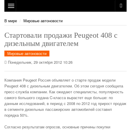
Toggle
navigation
В мире
Мировые автоновости
Стартовали продажи Peugeot 408 с
дизельным двигателем
Мировые автоновости
Понедельник, 29 октября 2012 10:26
Компания Peugeot Россия объявляет о старте продаж модели
Peugeot 408 с дизельным двигателем. Об этом сегодня сообщила
пресс-служба компании. Как ожидают специалисты, популярность
самого большого седана C-класса вырастет еще больше: по
данным исследований, в период с 2008 по 2012 год прирост продаж
в сегменте дизельных пассажирских автомобилей составил
порядка 50%.
Согласно результатам опросов, основные причины покупки