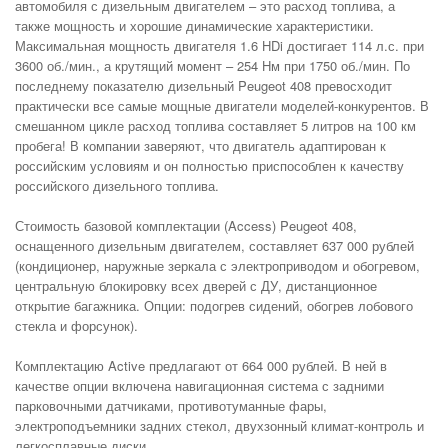
автомобиля с дизельным двигателем – это расход топлива, а
также мощность и хорошие динамические характеристики.
Максимальная мощность двигателя 1.6 HDi достигает 114 л.с. при
3600 об./мин., а крутящий момент – 254 Hм при 1750 об./мин. По
последнему показателю дизельный Peugeot 408 превосходит
практически все самые мощные двигатели моделей-конкурентов. В
смешанном цикле расход топлива составляет 5 литров на 100 км
пробега! В компании заверяют, что двигатель адаптирован к
российским условиям и он полностью приспособлен к качеству
российского дизельного топлива.
Стоимость базовой комплектации (Access) Peugeot 408,
оснащенного дизельным двигателем, составляет 637 000 рублей
(кондиционер, наружные зеркала с электроприводом и обогревом,
центральную блокировку всех дверей с ДУ, дистанционное
открытие багажника. Опции: подогрев сидений, обогрев лобового
стекла и форсунок).
Комплектацию Active предлагают от 664 000 рублей. В ней в
качестве опции включена навигационная система с задними
парковочными датчиками, противотуманные фары,
электроподъемники задних стекол, двухзонный климат-контроль и
легкосплавные диски.