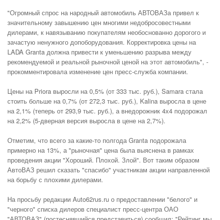
"Огромный спрос на народный автомобиль АВТОВАЗа привел к
значительному завышению цен многими недобросовестными
дилерами, к навязыванию покупателям необоснованно дорогого и
зачастую ненужного допоборудования. Корректировка цены на
LADA Granta должна привести к уменьшению разрыва между
рекомендуемой и реальной рыночной ценой на этот автомобиль", -
прокомментировала изменение цен пресс-служба компании.
Цены на Priora выросли на 0,5% (от 333 тыс. руб.), Samara стала
стоить больше на 0,7% (от 272,3 тыс. руб.), Kalina выросла в цене
на 2,1% (теперь от 293,9 тыс. руб.), а внедорожник 4х4 подорожал
на 2,2% (5-дверная версия выросла в цене на 2,7%).
Отметим, что всего за какие-то полгода Granta подорожала
примерно на 13%, а "рыночная" цена была выяснена в рамках
проведения акции "Хороший. Плохой. Злой". Вот таким образом
АвтоВАЗ решил сказать "спасибо" участникам акции направленной
на борьбу с плохими дилерами.
На просьбу редакции Auto62rus.ru о предоставлении "белого" и
"черного" списка дилеров специалист пресс-центра ОАО
"АВТОВАЗ" (постеснявшийся представиться) сообщил: "Рейтинг мы