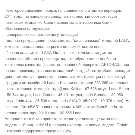
Некоторое снижение продаж по сравнению с этим же периодом
2011 года, по заверению заводчан, полностью соответствует
прогнозам компании. Среди основных факторов ими были
обозначены следующие:
- завершение госпрограммы утилизации
- полное прекращение производства "классических" моделей LADA,
которые продавались на рынке по самой низкой цене
- "новая классика" - LADA Granta - пока только выходит на
проектные объемы производства, что обусловлено двойным
контролем качества (качество - основной приоритет АВТОВАЗа при
начале производства новых моделей: каждый автомобиль проходит
дополнительную проверку специалистами Дирекции по качеству).
Продажи автомобилей Lada в России составили 283 289 за первые
шесть месяцев текущего года(Lada Kalina - 67 526 штук, Lada Priora
- 59 541 штука, Lada Granta - 45 131 штука, Lada Samara - 32 050
штук, Lada 4х4 - 26 506 штук, Lada 2104/2105/2107 - 19 976 штук). На
экспорт "АвтоВАЗ" в июне отправил 4 909 автомобилей Lada, за
первое полугодие 2012 года - 32 555 Lada.
На фоне этого было принято решение увеличить цены на весь
модельный ряд Lada! И в первую очередь на новую модель Granta!
, которая подорожала сразу на 7,3%.