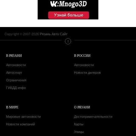
Copyright © 2007-2026
Рязань Авто Сайт
В РЯЗАНИ
В РОССИИ
Автоновости
Автоновости
Автоспорт
Новости дилеров
Ограничения
ГИБДД инфо
В МИРЕ
О РЯЗАНИ
Мировые автоновости
Достопримечательности
Новости компаний
Карты
Улицы