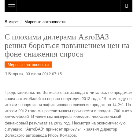
Toggle
navigation
В мире
Мировые автоновости
С плохими дилерами АвтоВАЗ
решил бороться повышением цен на
фоне снижения спроса
Мировые автоновости
Вторник, 03 июля 2012 07:15
Представительство Волжского автозавода отчиталось по продажам
своих автомобилей за первое полугодие 2012 года. "В этом году по
итогам января-июня зафиксировано снижение продаж на 14,2%. По
итогам 2012 года мы рассчитываем произвести и продать 700 тысяч
автомобилей. И также мы намерены получить положительный
финансовый результат за 2012 год. Несмотря на экономическую
ситуацию, "АвтоВАЗ" принесет прибыль", - заявил директор
Волжского автозавода Игорь Комаров.