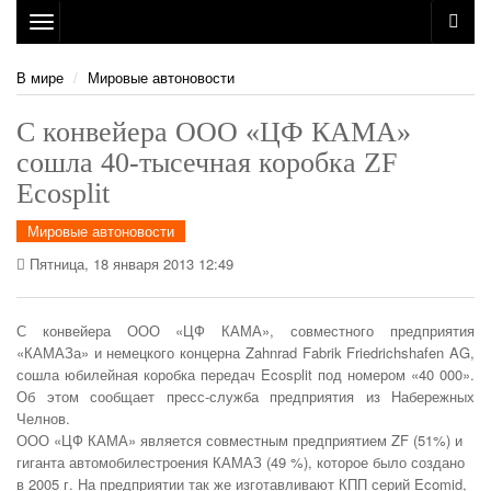
Toggle
navigation
В мире
Мировые автоновости
С конвейера ООО «ЦФ КАМА»
сошла 40-тысечная коробка ZF
Ecosplit
Мировые автоновости
Пятница, 18 января 2013 12:49
С конвейера ООО «ЦФ КАМА», совместного предприятия
«КАМАЗа» и немецкого концерна Zahnrad Fabrik Friedrichshafen AG,
сошла юбилейная коробка передач Ecosplit под номером «40 000».
Об этом сообщает пресс-служба предприятия из Набережных
Челнов.
ООО «ЦФ КАМА» является совместным предприятием ZF (51%) и
гиганта автомобилестроения КАМАЗ (49 %), которое было создано
в 2005 г. На предприятии так же изготавливают КПП серий Ecomid,