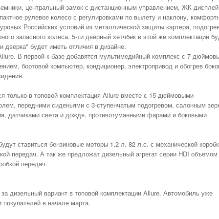
НОМЕРА ВСЕХ
ъемники, центральный замок с дистанционным управлением, ЖК-дисплей
ТАКСИ РЯЗАНИ,
пактное рулевое колесо с регулировками по вылету и наклону, комфорт
ОТЗЫВЫ
суровых Российских условий
из металлической защиты картера, подогре
АВТОШКОЛЫ
ого запасного колеса. 5-ти дверный хетчбек в этой же комплектации бу
ти дверка" будет иметь отличия в дизайне.
АЗС
Allure. В первой к базе добавятся мультимедийный комплекс с 7-дюймов
АВТОСТРАХОВАНИЕ
нием, бортовой компьютер, кондиционер, электропривод и обогрев бок
сидения.
АВТОСЕРВИСЫ
УСЛУГИ
ся только в топовой комплектация Allure вместе с 15-дюймовыми
олем, передними сиденьями с 3-ступенчатым подогревом, салонным зер
ОТДЫХ В РЯЗАНИ
ия, датчиками света и дождя, противотуманными фарами и боковыми
ШИННЫЕ ЦЕНТРЫ
ОБЪЯВЛЕНИЯ
будут ставиться бензиновые моторы 1,2 л. 82 л.с. с механической короб
НОВОСТИ САЙТА
обкой передач. А так же предложат дизельный агрегат серии HDI объемом 
робкой передач.
АНЕКДОТЫ И
ЮМОР
 за дизельный вариант в топовой комплектации Allure. Автомобиль уже
и покупателей в начале марта.