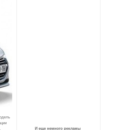
des-Benz Со
Года, На Трассе «Семеновская»
Список Дилеров Рязанской Области
Опубликован Проект Развязки У Д.Храпово
- 5789
й Вокзал "Рязань-1"
Участвующих В Программе По Утилизации
Южного Обхода Рязани
- 5999 дней назад
Старых Автомобилей
треть Все
Дирекция Благоустройства Рязани Назвала Места
Где Выполняет Работы Днем 9 Июля
Обращение Министра Внутренних Дел
Российской Федерации Генерала Армии Рашида
Нургалиева К Участникам Дорожного
- 6213 дней назад
Движения...
-
Физические Упражнения Для Автоспортсменов
6214 дней назад
Смотреть Все
модель
ации
И еще немного рекламы
,