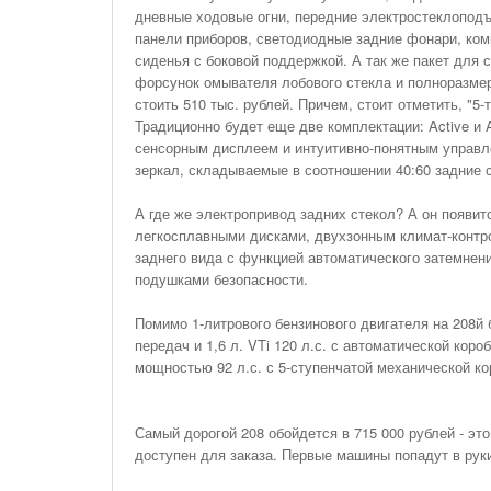
дневные ходовые огни, передние электростеклопод
панели приборов, светодиодные задние фонари, ком
сиденья с боковой поддержкой. А так же пакет для 
форсунок омывателя лобового стекла и полноразмерн
стоить 510 тыс. рублей. Причем, стоит отметить, "5-
Традиционно будет еще две комплектации: Active и 
сенсорным дисплеем и интуитивно-понятным управле
зеркал, складываемые в соотношении 40:60 задние 
А где же электропривод задних стекол? А он появит
легкосплавными дисками, двухзонным климат-контр
заднего вида с функцией автоматического затемнен
подушками безопасности.
Помимо 1-литрового бензинового двигателя на 208й 
передач и 1,6 л. VTi 120 л.с. с автоматической кор
мощностью 92 л.с. с 5-ступенчатой механической ко
Самый дорогой 208 обойдется в 715 000 рублей - это
доступен для заказа. Первые машины попадут в рук