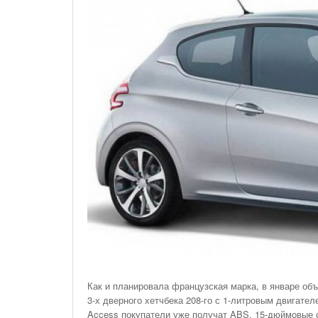
На Газонах Рязани
26 Ноября С 08:00 До 17:00 Будет Закрыт
Железнодорожный Переезд На 302 Км ПК 2
Перегона Кораблино - Ряжск-1
Зачем Нужна CRM-Система Для Отдела Продаж
Как и планировала французская марка, в январе об
3-х дверного хетчбека 208-го с 1-литровым двигате
Access покупатели уже получат ABS, 15-дюймовые с