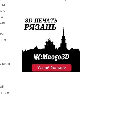
 на
ные
ва
дет
ым
овых
калом
кой
1,6 л.