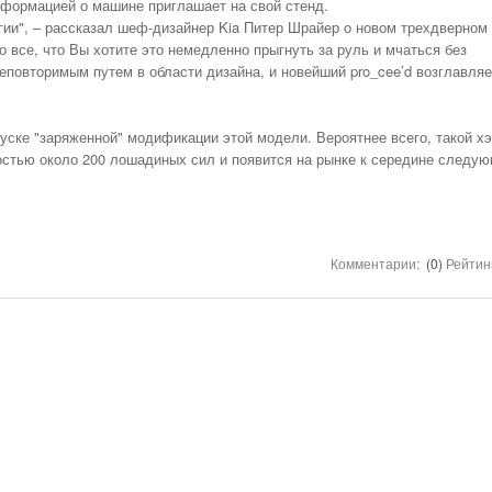
НОМЕРА ВСЕХ
нформацией о машине приглашает на свой стенд.
ТАКСИ РЯЗАНИ,
гии", – рассказал шеф-дизайнер Kia Питер Шрайер о новом трехдверном 
ОТЗЫВЫ
то все, что Вы хотите это немедленно прыгнуть за руль и мчаться без
неповторимым путем в области дизайна, и новейший pro_cee’d возглавляе
АВТОШКОЛЫ
АЗС
уске "заряженной" модификации этой модели. Вероятнее всего, такой хэ
АВТОСТРАХОВАНИЕ
остью около 200 лошадиных сил и появится на рынке к середине следу
АВТОСЕРВИСЫ
УСЛУГИ
ОТДЫХ В РЯЗАНИ
Комментарии:
(0)
Рейтин
ШИННЫЕ ЦЕНТРЫ
ОБЪЯВЛЕНИЯ
НОВОСТИ САЙТА
АНЕКДОТЫ И
ЮМОР