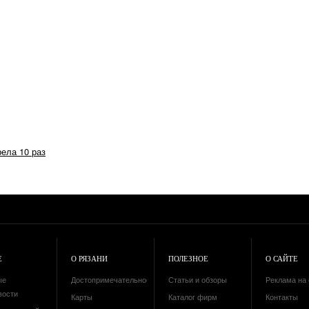
рела 10 раз
Е
О РЯЗАНИ
ПОЛЕЗНОЕ
О САЙТЕ
ые
Достопримечательности
Статьи и обзоры
Реклама на 
вости
Карты
Каталог фирм
Контакты