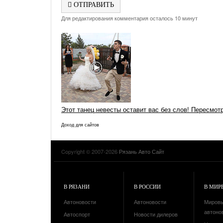
ОТПРАВИТЬ
Для редактирования комментария осталось 10 минут
Этот танец невесты оставит вас без слов! Пересмот
Доход для сайтов
Copyright © 2007-2026
Рязань Авто Сайт
В РЯЗАНИ
В РОССИИ
В МИР
Автоновости
Автоновости
Миров
автоно
Автоспорт
Новости дилеров