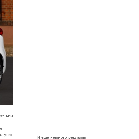
des-Benz Со
Года, На Трассе «Семеновская»
Список Дилеров Рязанской Области
Опубликован Проект Развязки У Д.Храпово
- 5789
й Вокзал "Рязань-1"
Участвующих В Программе По Утилизации
Южного Обхода Рязани
- 5999 дней назад
Старых Автомобилей
треть Все
Дирекция Благоустройства Рязани Назвала Места
Где Выполняет Работы Днем 9 Июля
Обращение Министра Внутренних Дел
Российской Федерации Генерала Армии Рашида
Нургалиева К Участникам Дорожного
- 6213 дней назад
Движения...
-
Физические Упражнения Для Автоспортсменов
6214 дней назад
Смотреть Все
третьим
же
оступит
И еще немного рекламы