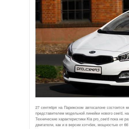
На Газонах Рязани
26 Ноября С 08:00 До 17:00 Будет Закрыт
Железнодорожный Переезд На 302 Км ПК 2
Перегона Кораблино - Ряжск-1
Зачем Нужна CRM-Система Для Отдела Продаж
27 сентября на Парижском автосалоне состоится ми
представителем модельной линейки нового cee'd, н
Технические характеристики Kia pro_cee'd пока не р
двигатели, как и в версии хэтчбек, мощностью от 66 