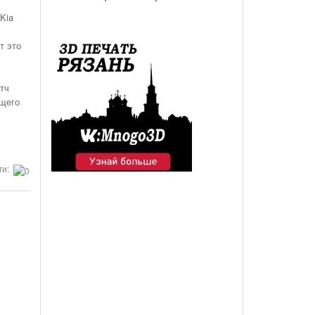
Kia
т это
тч
ющего
ги: