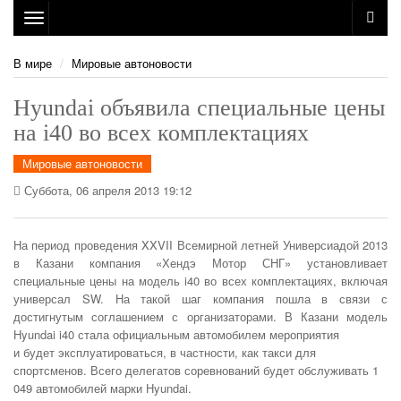
Toggle
navigation
В мире
Мировые автоновости
Hyundai объявила специальные цены
на i40 во всех комплектациях
Мировые автоновости
Суббота, 06 апреля 2013 19:12
На период проведения XXVII Всемирной летней Универсиадой 2013
в Казани компания «Хендэ Мотор СНГ» установливает
специальные цены на модель i40 во всех комплектациях, включая
универсал SW. На такой шаг компания пошла в связи с
достигнутым соглашением с организаторами. В Казани модель
Hyundai i40 стала официальным автомобилем мероприятия
и будет эксплуатироваться, в частности, как такси для
спортсменов. Всего делегатов соревнований будет обслуживать 1
049 автомобилей марки Hyundai.