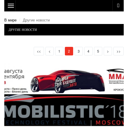
Toggle
navigation
В мире
Другие новости
ДРУГИЕ НОВОСТИ
First
Prev
(current)
Next
Last
<<
<
1
2
3
4
5
>
>>