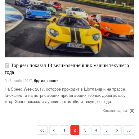
Top gear показал 13 великолепнейших машин текущего
года
13 ноября 2017
,
Другие новости
На Speed ​​Week 2017, которое проходит в Шотландии на трассе
Кнокшилл и на потрясающих прилегающих горных дорогах шоу
«Top Gear» показали лучшие автомобили текущего года
Комментарии:
(0)
First
Prev
(current)
Next
Last
<<
<
1
2
3
4
5
>
>>