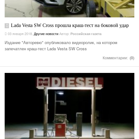
Lada Vesta SW Cross прошла краш-тест на боковой удар
03 января 2018
,
Другие новости
Автор:
Российская газета
Издание "Авторевю" опубликовало видеоролик, на котором
запечатлен краш-тест Lada Vesta SW Cross
Комментарии:
(0)