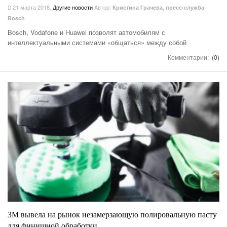
21 марта 2018
,
Другие новости
Автор:
Кристина Грачева, пресс-служба
Bosch
Bosch, Vodafone и Huawei позволят автомобилям с
интеллектуальными системами «общаться» между собой
Комментарии:
(0)
3М вывела на рынок незамерзающую полировальную пасту
для финишной обработки