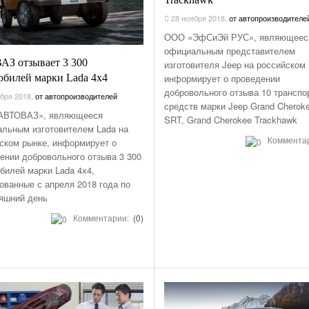
28 ноября 2018
,
от автопроизводителе
ООО «ЭфСиЭй РУС», являющеес
официальным представителем
АЗ отзывает 3 300
изготовителя Jeep на российском 
обилей марки Lada 4х4
информирует о проведении
добровольного отзыва 10 транспо
бря 2018
,
от автопроизводителей
средств марки Jeep Grand Cherok
АВТОВАЗ», являющееся
SRT, Grand Cherokee Trackhawk
льным изготовителем Lada на
Коммента
ском рынке, информирует о
ении добровольного отзыва 3 300
билей марки Lada 4х4,
ованные с апреля 2018 года по
яшний день
Комментарии:
(0)