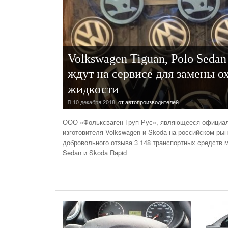
На Газонах Рязани
26 Ноября С 08:00 До 17:00 Будет Закрыт
Железнодорожный Переезд На 302 Км ПК 2
Перегона Кораблино - Ряжск-1
Volkswagen Tiguan, Polo Sedan
Зачем Нужна CRM-Система Для Отдела Продаж
ждут на сервисе для замены 
жидкости
10 декабря 2018
,
от автопроизводителей
ООО «Фольксваген Груп Рус», являющееся официа
изготовителя Volkswagen и Skoda на российском ры
добровольного отзыва 3 148 транспортных средств м
Sedan и Skoda Rapid