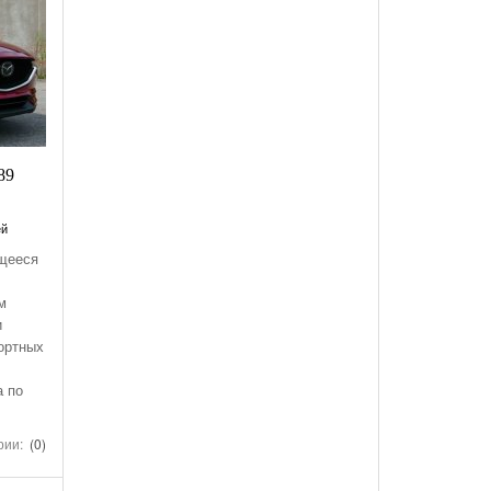
89
ей
щееся
м
и
ортных
а по
рии:
(0)