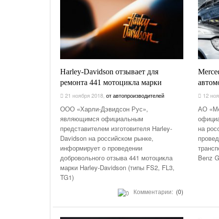
Harley-Davidson отзывает для
Merce
ремонта 441 мотоцикла марки
автом
21 ноября 2018
,
от автопроизводителей
12 ноя
ООО «Харли-Дэвидсон Рус»,
АО «М
являющимся официальным
официа
представителем изготовителя Harley-
на рос
Davidson на российском рынке,
провед
информирует о проведении
трансп
добровольного отзыва 441 мотоцикла
Benz G
марки Harley-Davidson (типы FS2, FL3,
TG1)
Комментарии:
(0)