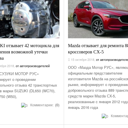
I отзывает 42 мотоцикла для
Mazda отзывает для ремонта 8
нения возможной утечки
кроссоверов СX-5
ва
15 октября 2018
,
от автопроизводител
ября 2018
,
от автопроизводителей
ООО «Мазда Мотор РУС», являю
официальным представителем
СУЗУКИ МОТОР РУС»
изготовителя Mazda на российско
ирует о проведении
рынке, информирует о проведени
ольного отзыва 42 транспортных
добровольного отзыва 889 трансп
в марки SUZUKI (DL650 (WC70),
средств марки Mazda СX-5,
50 (W50),
реализованные c января 2012 год
Комментарии:
(0)
январь 2016 года
Коммента