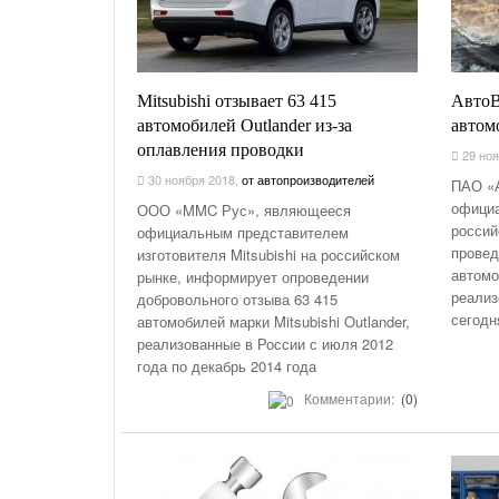
Mitsubishi отзывает 63 415
АвтоВ
автомобилей Outlander из-за
автом
оплавления проводки
29 ноя
30 ноября 2018
,
от автопроизводителей
ПАО «
официа
ООО «MMC Рус», являющееся
россий
официальным представителем
провед
изготовителя Mitsubishi на российском
автомо
рынке, информирует опроведении
реализ
добровольного отзыва 63 415
сегодн
автомобилей марки Mitsubishi Outlander,
реализованные в России с июля 2012
года по декабрь 2014 года
Комментарии:
(0)