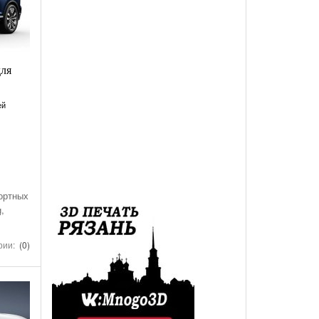
des-Benz Со
Года, На Трассе «Семеновская»
Список Дилеров Рязанской Области
Опубликован Проект Развязки У Д.Храпово
- 5782 дня
й Вокзал "Рязань-1"
Участвующих В Программе По Утилизации
Южного Обхода Рязани
- 5992 дня назад
Старых Автомобилей
треть Все
для
Дирекция Благоустройства Рязани Назвала Места
Где Выполняет Работы Днем 9 Июля
ей
Обращение Министра Внутренних Дел
Российской Федерации Генерала Армии Рашида
Нургалиева К Участникам Дорожного
- 6206 дней назад
Движения...
ортных
,
-
Физические Упражнения Для Автоспортсменов
6207 дней назад
рии:
(0)
Смотреть Все