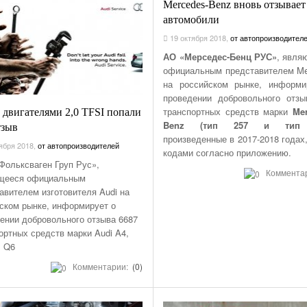
Mercedes-Benz вновь отзывает
автомобили
19 октября 2018
,
от автопроизводител
АО «Мерседес-Бенц РУС»
, явля
официальным представителем Me
на российском рынке, информи
проведении добровольного отз
транспортных средств марки
Mer
с двигателями 2,0 TFSI попали
Benz (тип 257 и тип 
тзыв
произведенные в 2017-2018 годах,
ября 2018
,
от автопроизводителей
кодами согласно приложению.
ольксваген Груп Рус»,
Коммента
щееся официальным
авителем изготовителя Audi на
ском рынке, информирует о
ении добровольного отзыва 6687
ортных средств марки Audi A4,
, Q6
Комментарии:
(0)