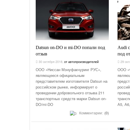
Datsun on-DO и mi-DO попали под
Audi 
отзыв
под о
30 октября 2018
,
от автопроизводителей
29 окт
ООО «Ниссан Мэнуфакчуринг РУС»,
ООО «Ф
являющееся официальным
являю
представителем изготовителя Datsun на
предст
российском рынке, информирует о
россий
проведении добровольного отзыва 211
провед
транспортных средств марки Dаtsun on-
трансп
DO/mi-DO
А5, А6
Комментарии:
(0)