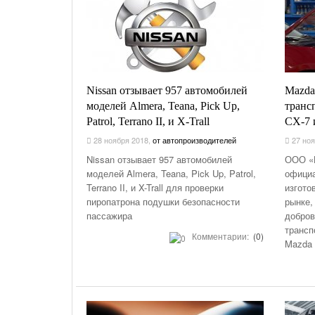
Nissan отзывает 957 автомобилей
Mazda
моделей Almera, Teana, Pick Up,
транс
Patrol, Terrano II, и X-Trall
CX-7 
28 ноября 2018
,
от автопроизводителей
27 ноя
Nissan отзывает 957 автомобилей
ООО «
моделей Almera, Teana, Pick Up, Patrol,
офици
Terrano II, и X-Trall для проверки
изгото
пиропатрона подушки безопасности
рынке,
пассажира
добров
трансп
Комментарии:
(0)
Mazda 