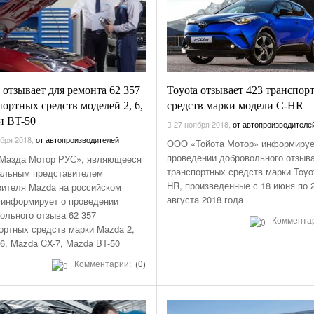
 отзывает для ремонта 62 357
Toyota отзывает 423 транспор
портных средств моделей 2, 6,
средств марки модели C-HR
и BT-50
27 ноября 2018
,
от автопроизводителе
бря 2018
,
от автопроизводителей
ООО «Тойота Мотор» информируе
проведении добровольного отзыв
Мазда Мотор РУС», являющееся
транспортных средств марки Toyo
альным представителем
HR, произведенные с 18 июня по 
вителя Mazda на российском
августа 2018 года
 информирует о проведении
ольного отзыва 62 357
Коммента
ортных средств марки Mazda 2,
6, Mazda CX-7, Mazda BT-50
Комментарии:
(0)