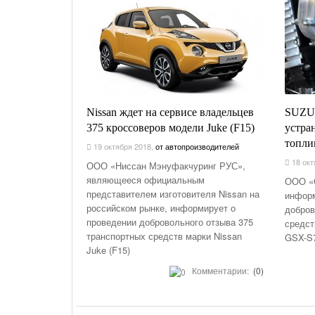
Nissan ждет на сервисе владельцев
SUZUK
375 кроссоверов модели Juke (F15)
устра
топли
19 октября 2018
,
от автопроизводителей
18 окт
ООО «Ниссан Мэнуфакчуринг РУС»,
являющееся официальным
ООО «
представителем изготовителя Nissan на
информ
российском рынке, информирует о
добров
проведении добровольного отзыва 375
средст
транспортных средств марки Nissan
GSX-S7
Juke (F15)
Комментарии:
(0)