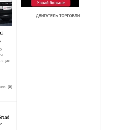
ДВИГАТЕЛЬ ТОРГОВЛИ
O3
й
о
ти
жащих
рии:
(0)
Grand
e