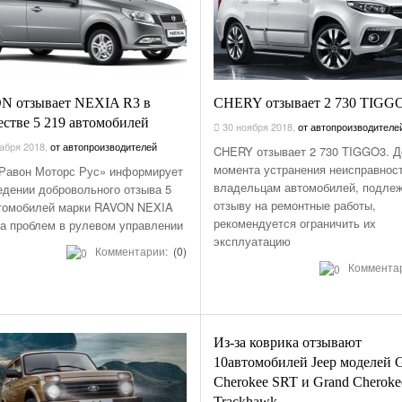
НОМЕРА ВСЕХ
ТАКСИ РЯЗАНИ,
ОТЗЫВЫ
АВТОШКОЛЫ
АЗС
 отзывает NEXIA R3 в
CHERY отзывает 2 730 TIGG
АВТОСТРАХОВАНИЕ
естве 5 219 автомобилей
30 ноября 2018
,
от автопроизводителе
АВТОСЕРВИСЫ
абря 2018
,
от автопроизводителей
CHERY отзывает 2 730 TIGGO3. Д
момента устранения неисправнос
Равон Моторс Рус» информирует
УСЛУГИ
владельцам автомобилей, подле
едении добровольного отзыва 5
ОТДЫХ В РЯЗАНИ
отзыву на ремонтные работы,
томобилей марки RAVON NEXIA
рекомендуется ограничить их
за проблем в рулевом управлении
ШИННЫЕ ЦЕНТРЫ
эксплуатацию
Комментарии:
(0)
ОБЪЯВЛЕНИЯ
Коммента
НОВОСТИ САЙТА
АНЕКДОТЫ И
ЮМОР
Из-за коврика отзывают
10автомобилей Jeep моделей 
Cherokee SRT и Grand Cheroke
Trackhawk