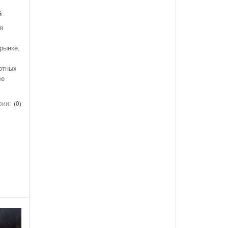
й
я
рынке,
ртных
ee
рии:
(0)