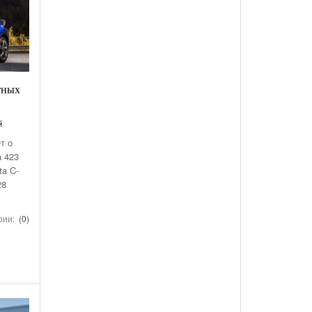
тных
й
т о
а 423
ta C-
28
рии:
(0)