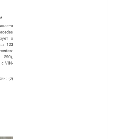
ей
ющееся
rcedes
рует о
ыва
123
cedes-
290)
,
 с VIN-
рии:
(0)