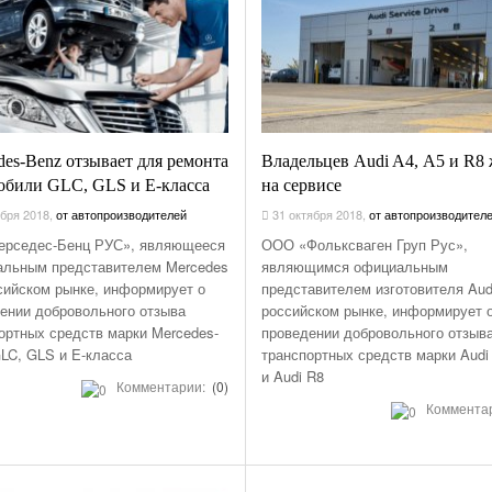
des-Benz отзывает для ремонта
Владельцев Audi A4, А5 и R8
обили GLC, GLS и E-класса
на сервисе
бря 2018
,
от автопроизводителей
31 октября 2018
,
от автопроизводител
ерседес-Бенц РУС», являющееся
ООО «Фольксваген Груп Рус»,
льным представителем Mercedes
являющимся официальным
сийском рынке, информирует о
представителем изготовителя Aud
ении добровольного отзыва
российском рынке, информирует 
ортных средств марки Mercedes-
проведении добровольного отзыв
LC, GLS и E-класса
транспортных средств марки Audi
и Audi R8
Комментарии:
(0)
Коммента