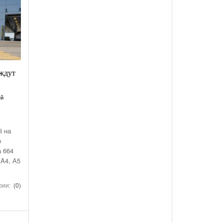
 ждут
ей
i на
о
а 664
 A4, А5
рии:
(0)