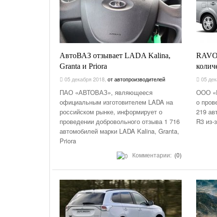
АвтоВАЗ отзывает LADA Kalina,
RAVON
Granta и Priora
колич
05 декабря 2018
,
от автопроизводителей
05 дек
ПАО «АВТОВАЗ», являющееся
ООО «
официальным изготовителем LADA на
о пров
российском рынке, информирует о
219 ав
проведении добровольного отзыва 1 716
R3 из-
автомобилей марки LADA Kalina, Granta,
Priora
Комментарии:
(0)