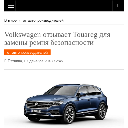
Toggle
navigation
В мире
от автопроизводителей
Volkswagen отзывает Touareg для
замены ремня безопасности
от автопроизводителей
Пятница, 07 декабря 2018 12:45