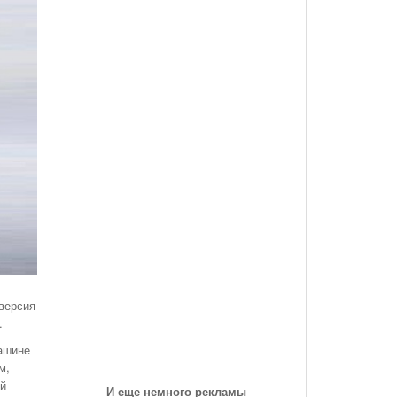
des-Benz Со
Года, На Трассе «Семеновская»
Список Дилеров Рязанской Области
Опубликован Проект Развязки У Д.Храпово
- 5789
й Вокзал "Рязань-1"
Участвующих В Программе По Утилизации
Южного Обхода Рязани
- 5999 дней назад
Старых Автомобилей
треть Все
Дирекция Благоустройства Рязани Назвала Места
Где Выполняет Работы Днем 9 Июля
Обращение Министра Внутренних Дел
Российской Федерации Генерала Армии Рашида
Нургалиева К Участникам Дорожного
- 6213 дней назад
Движения...
-
Физические Упражнения Для Автоспортсменов
6214 дней назад
версия
Смотреть Все
.
машине
м,
ый
И еще немного рекламы