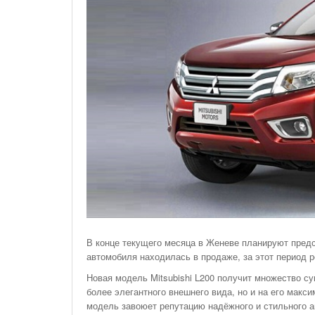
На Газонах Рязани
26 Ноября С 08:00 До 17:00 Будет Закрыт
Железнодорожный Переезд На 302 Км ПК 2
Перегона Кораблино - Ряжск-1
Зачем Нужна CRM-Система Для Отдела Продаж
В конце текущего месяца в Женеве планируют пред
автомобиля находилась в продаже, за этот период р
Новая модель Mitsubishi L200 получит множество с
более элегантного внешнего вида, но и на его макс
модель завоюет репутацию надёжного и стильного 