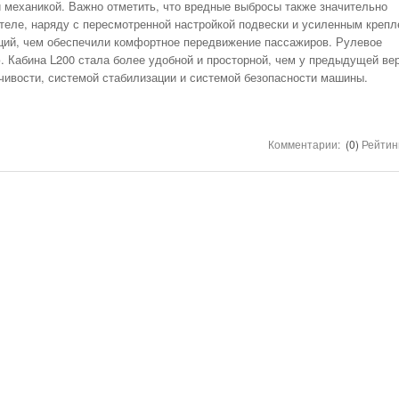
НОМЕРА ВСЕХ
й механикой. Важно отметить, что вредные выбросы также значительно
ТАКСИ РЯЗАНИ,
игателе, наряду с пересмотренной настройкой подвески и усиленным креп
ОТЗЫВЫ
аций, чем обеспечили комфортное передвижение пассажиров. Рулевое
 Кабина L200 стала более удобной и просторной, чем у предыдущей ве
АВТОШКОЛЫ
чивости, системой стабилизации и системой безопасности машины.
АЗС
АВТОСТРАХОВАНИЕ
АВТОСЕРВИСЫ
Комментарии:
(0)
Рейтин
УСЛУГИ
ОТДЫХ В РЯЗАНИ
ШИННЫЕ ЦЕНТРЫ
ОБЪЯВЛЕНИЯ
НОВОСТИ САЙТА
АНЕКДОТЫ И
ЮМОР