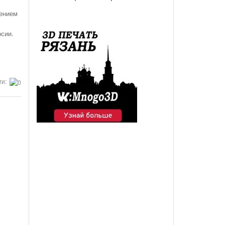
лением
рсии.
ги: