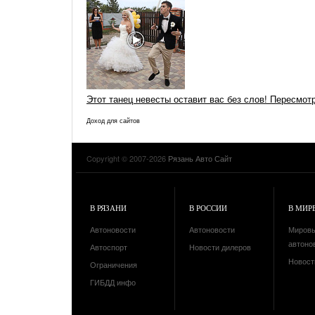
Этот танец невесты оставит вас без слов! Пересмот
Доход для сайтов
Copyright © 2007-2026
Рязань Авто Сайт
В РЯЗАНИ
В РОССИИ
В МИР
Автоновости
Автоновости
Миров
автоно
Автоспорт
Новости дилеров
Новост
Ограничения
ГИБДД инфо