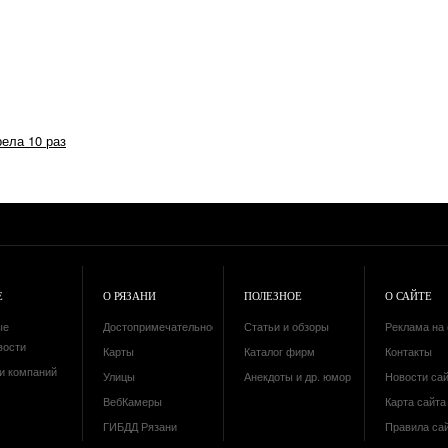
рела 10 раз
Е
О РЯЗАНИ
ПОЛЕЗНОЕ
О САЙТЕ
ые
Достопримечательности
Статьи и обзоры
Реклама на 
вости
Карты
Каталог фирм
Контакты
и компаний
Улицы
Анекдоты и др. юмор
Новости са
ВебКамеры
Карта сайта 
ГИБДД Рязани
Правила са