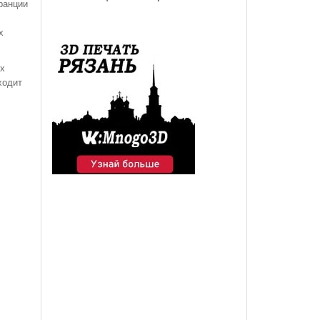
ранции
х
ых
ходит