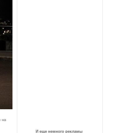
des-Benz Со
Года, На Трассе «Семеновская»
Список Дилеров Рязанской Области
Опубликован Проект Развязки У Д.Храпово
- 5782 дня
й Вокзал "Рязань-1"
Участвующих В Программе По Утилизации
Южного Обхода Рязани
- 5992 дня назад
Старых Автомобилей
треть Все
Дирекция Благоустройства Рязани Назвала Места
Где Выполняет Работы Днем 9 Июля
Обращение Министра Внутренних Дел
Российской Федерации Генерала Армии Рашида
Нургалиева К Участникам Дорожного
- 6206 дней назад
Движения...
-
Физические Упражнения Для Автоспортсменов
6207 дней назад
Смотреть Все
 на
И еще немного рекламы