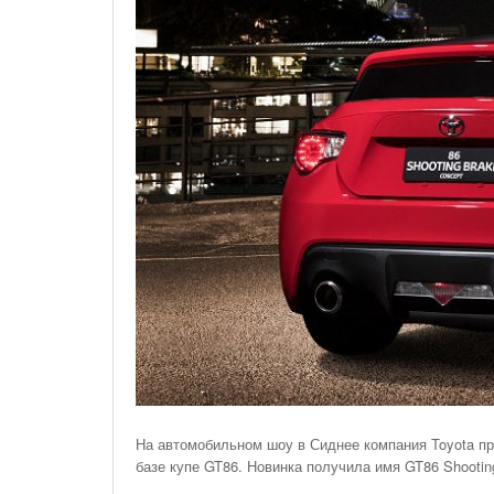
На Газонах Рязани
26 Ноября С 08:00 До 17:00 Будет Закрыт
Железнодорожный Переезд На 302 Км ПК 2
Перегона Кораблино - Ряжск-1
Зачем Нужна CRM-Система Для Отдела Продаж
На автомобильном шоу в Сиднее компания Toyota п
базе купе GT86. Новинка получила имя GT86 Shootin