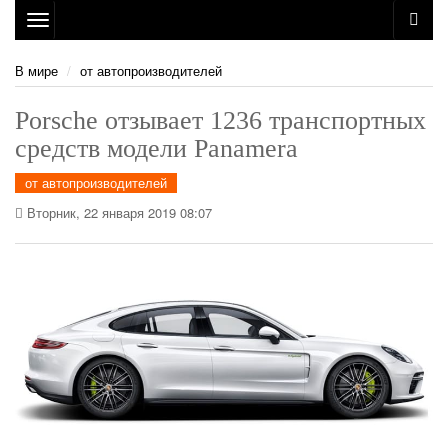
Toggle
navigation
В мире
от автопроизводителей
Porsche отзывает 1236 транспортных
средств модели Panamera
от автопроизводителей
Вторник, 22 января 2019 08:07