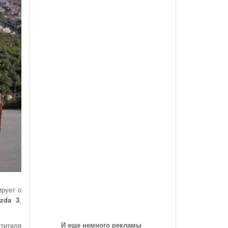
des-Benz Со
Года, На Трассе «Семеновская»
Список Дилеров Рязанской Области
Опубликован Проект Развязки У Д.Храпово
- 5789
й Вокзал "Рязань-1"
Участвующих В Программе По Утилизации
Южного Обхода Рязани
- 5999 дней назад
Старых Автомобилей
треть Все
Дирекция Благоустройства Рязани Назвала Места
Где Выполняет Работы Днем 9 Июля
Обращение Министра Внутренних Дел
Российской Федерации Генерала Армии Рашида
Нургалиева К Участникам Дорожного
- 6213 дней назад
Движения...
-
Физические Упражнения Для Автоспортсменов
6214 дней назад
Смотреть Все
ирует о
zda 3
,
И еще немного рекламы
тителя