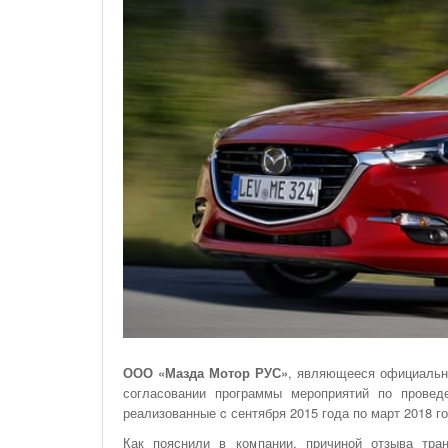
На Газонах Рязани
26 Ноября С 08:00 До 17:00 Будет Закрыт
Железнодорожный Переезд На 302 Км ПК 2
Перегона Кораблино - Ряжск-1
Зачем Нужна CRM-Система Для Отдела Продаж
ООО «Мазда Мотор РУС»
, являющееся официальн
согласовании программы мероприятий по прове
реализованные c сентября 2015 года по март 2018 го
Как пояснили в компании, причиной отзыва тран