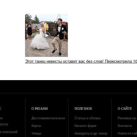
Этот танец невесты оставит вас без слов! Пересмотрела 10
Е
О РЯЗАНИ
ПОЛЕЗНОЕ
О САЙТЕ
ые
Достопримечательности
Статьи и обзоры
Реклама на 
вости
Карты
Каталог фирм
Контакты
и компаний
Улицы
Анекдоты и др. юмор
Новости са