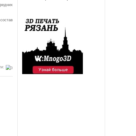
ередних
 состав
ги: