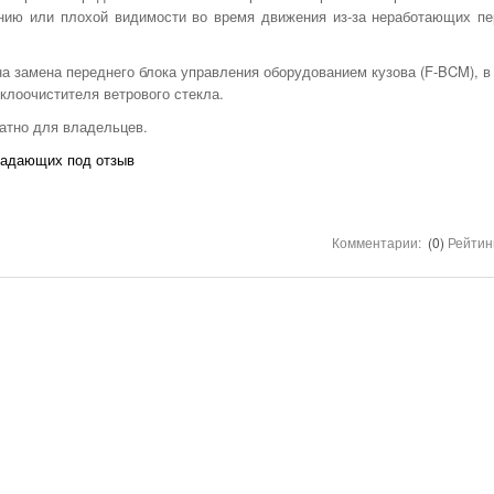
НОМЕРА ВСЕХ
ению или плохой видимости во время движения из-за неработающих п
ТАКСИ РЯЗАНИ,
ОТЗЫВЫ
а замена переднего блока управления оборудованием кузова (F-BCM), в
АВТОШКОЛЫ
клоочистителя ветрового стекла.
АЗС
атно для владельцев.
АВТОСТРАХОВАНИЕ
падающих под отзыв
АВТОСЕРВИСЫ
УСЛУГИ
Комментарии:
(0)
Рейтин
ОТДЫХ В РЯЗАНИ
ШИННЫЕ ЦЕНТРЫ
ОБЪЯВЛЕНИЯ
НОВОСТИ САЙТА
АНЕКДОТЫ И
ЮМОР