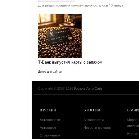
Для редактирования комментария осталось 10 минут
Т-Банк выпустил карты с запахом!
Доход для сайтов
Copyright © 2007-2026
Рязань Авто Сайт
В РЯЗАНИ
В РОССИИ
В МИР
Автоновости
Автоновости
Миров
автоно
Автоспорт
Новости дилеров
Новост
Ограничения