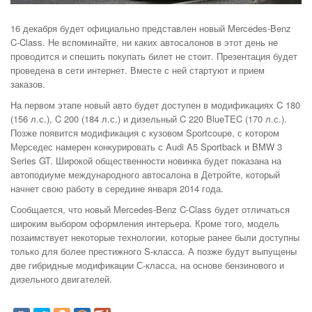
16 декабря будет официально представлен новый Mercedes-Benz
C-Class. Не вспоминайте, ни каких автосалонов в этот день не
проводится и спешить покупать билет не стоит. Презентация будет
проведена в сети интернет. Вместе с ней стартуют и прием
заказов.
На первом этапе новый авто будет доступен в модификациях C 180
(156 л.с.), C 200 (184 л.с.) и дизельный C 220 BlueTEC (170 л.с.).
Позже появится модификация с кузовом
Sportcoupe, с котором
Мерседес намерен конкурировать с Audi A5 Sportback и BMW 3
Series GT.
Широкой общественности новинка будет показана на
автоподиуме международного автосалона в Детройте, который
начнет свою работу в середине января 2014 года.
Сообщается, что
новый Mercedes-Benz C-Class
будет отличаться
широким выбором оформления интерьера. Кроме того, модель
позаимствует некоторые технологии, которые ранее были доступны
только для более престижного S-класса.
А позже будут выпущены
две гибридные модификации С-класса, на основе бензинового и
дизельного двигателей.