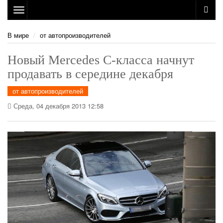
Toggle
navigation
В мире
от автопроизводителей
Новый Mercedes C-класса начнут
продавать в середине декабря
от автопроизводителей
Среда, 04 декабря 2013 12:58