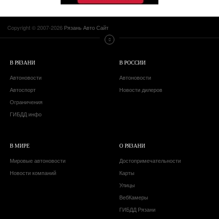
Copyright © 2007-2026
Рязань Авто Сайт
В РЯЗАНИ
В РОССИИ
Автоновости
Автоновости
Автоспорт
Новости дилеров
Ограничения
ГИБДД инфо
В МИРЕ
О РЯЗАНИ
Мировые автоновости
Достопримечательности
Новости компаний
Карты
Улицы
ВебКамеры
ГИБДД Рязани