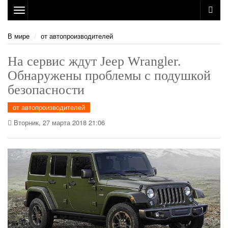
Toggle
navigation
В мире
от автопроизводителей
На сервис ждут Jeep Wrangler.
Обнаружены проблемы с подушкой
безопасности
от автопроизводителей
Вторник, 27 марта 2018 21:06