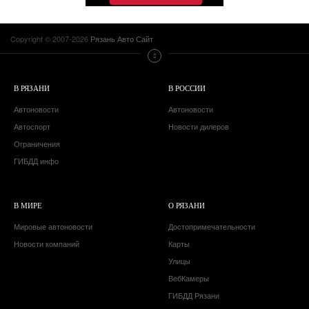
Copyright © 2007-2026
Рязань Авто Сайт
В РЯЗАНИ
В РОССИИ
Автоновости
Автоновости
Автоспорт
Новости дилеров
Ограничения
ГИБДД инфо
В МИРЕ
О РЯЗАНИ
Мировые автоновости
Достопримечательности
Новости компаний
Карты
Улицы
ВебКамеры
ГИБДД Рязани