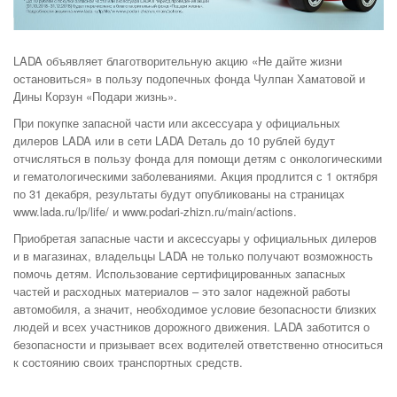
LADA объявляет благотворительную акцию «Не дайте жизни
остановиться» в пользу подопечных фонда Чулпан Хаматовой и
Дины Корзун «Подари жизнь».
При покупке запасной части или аксессуара у официальных
дилеров LADA или в сети LADA Dеталь до 10 рублей будут
отчисляться в пользу фонда для помощи детям с онкологическими
и гематологическими заболеваниями. Акция продлится с 1 октября
по 31 декабря, результаты будут опубликованы на страницах
www.lada.ru/lp/life/ и www.podari-zhizn.ru/main/actions.
Приобретая запасные части и аксессуары у официальных дилеров
и в магазинах, владельцы LADA не только получают возможность
помочь детям. Использование сертифицированных запасных
частей и расходных материалов – это залог надежной работы
автомобиля, а значит, необходимое условие безопасности близких
людей и всех участников дорожного движения. LADA заботится о
безопасности и призывает всех водителей ответственно относиться
к состоянию своих транспортных средств.