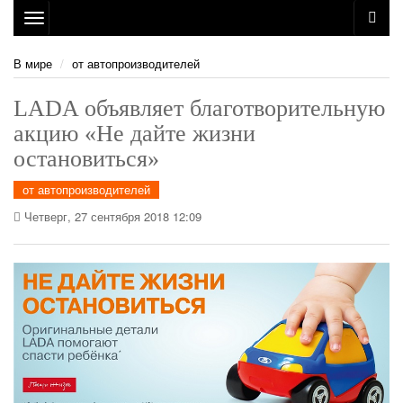
Toggle
navigation
В мире
от автопроизводителей
LADA объявляет благотворительную
акцию «Не дайте жизни
остановиться»
от автопроизводителей
Четверг, 27 сентября 2018 12:09