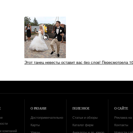
Этот танец невесты оставит вас без слов! Пересмотрела 10
Е
О РЯЗАНИ
ПОЛЕЗНОЕ
О САЙТЕ
ые
Достопримечательности
Статьи и обзоры
Реклама на 
вости
Карты
Каталог фирм
Контакты
и компаний
Улицы
Анекдоты и др. юмор
Новости са