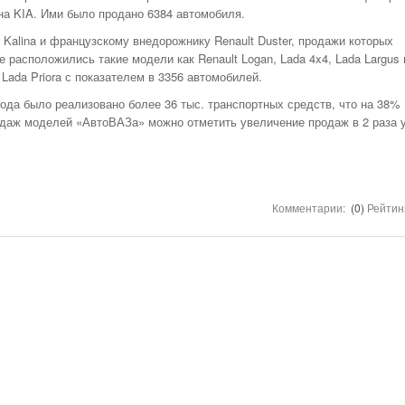
НОМЕРА ВСЕХ
на KIA. Ими было продано 6384 автомобиля.
ТАКСИ РЯЗАНИ,
ОТЗЫВЫ
 Kalina и французскому внедорожнику Renault Duster, продажи которых
е расположились такие модели как Renault Logan, Lada 4x4, Lada Largus 
АВТОШКОЛЫ
Lada Priora с показателем в 3356 автомобилей.
АЗС
года было реализовано более 36 тыс. транспортных средств, что на 38%
АВТОСТРАХОВАНИЕ
даж моделей «АвтоВАЗа» можно отметить увеличение продаж в 2 раза у
АВТОСЕРВИСЫ
УСЛУГИ
ОТДЫХ В РЯЗАНИ
Комментарии:
(0)
Рейтин
ШИННЫЕ ЦЕНТРЫ
ОБЪЯВЛЕНИЯ
НОВОСТИ САЙТА
АНЕКДОТЫ И
ЮМОР