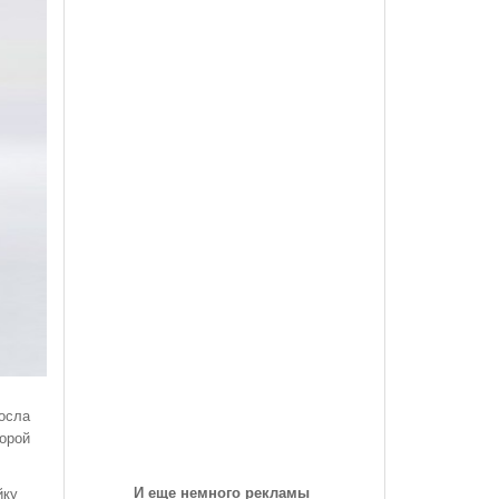
des-Benz Со
Года, На Трассе «Семеновская»
Список Дилеров Рязанской Области
Опубликован Проект Развязки У Д.Храпово
- 5789
й Вокзал "Рязань-1"
Участвующих В Программе По Утилизации
Южного Обхода Рязани
- 5999 дней назад
Старых Автомобилей
треть Все
Дирекция Благоустройства Рязани Назвала Места
Где Выполняет Работы Днем 9 Июля
Обращение Министра Внутренних Дел
Российской Федерации Генерала Армии Рашида
Нургалиева К Участникам Дорожного
- 6213 дней назад
Движения...
-
Физические Упражнения Для Автоспортсменов
6214 дней назад
Смотреть Все
росла
орой
И еще немного рекламы
йку