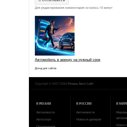
Для редактирования комментария осталось 10 минут
Автомобиль в аренду на нужный срок
Доход для сайтов
Copyright © 2007-2026
Рязань Авто Сайт
В РЯЗАНИ
В РОССИИ
В МИР
Автоновости
Автоновости
Миров
автоно
Автоспорт
Новости дилеров
Новост
Ограничения