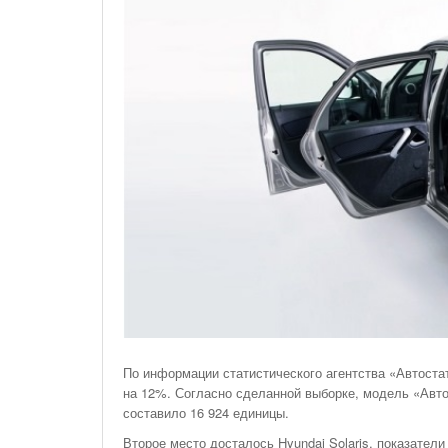
На Газонах Рязани
26 Ноября С 08:00 До 17:00 Будет Закрыт
Железнодорожный Переезд На 302 Км ПК 2
Перегона Кораблино - Ряжск-1
Зачем Нужна CRM-Система Для Отдела Продаж
По информации статистического агентства «Автостат
на 12%. Согласно сделанной выборке, модель «Авт
составило 16 924 единицы.
Второе место досталось Hyundai Solaris, показател