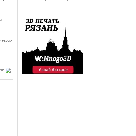
и
 таких
ги: