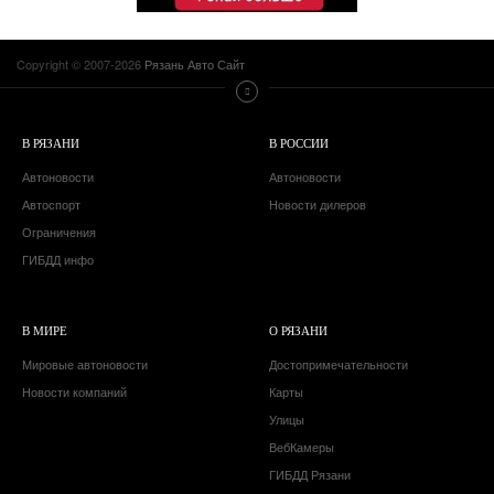
Copyright © 2007-2026
Рязань Авто Сайт
В РЯЗАНИ
В РОССИИ
Автоновости
Автоновости
Автоспорт
Новости дилеров
Ограничения
ГИБДД инфо
В МИРЕ
О РЯЗАНИ
Мировые автоновости
Достопримечательности
Новости компаний
Карты
Улицы
ВебКамеры
ГИБДД Рязани