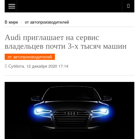
Toggle
navigation
В мире
от автопроизводителей
Audi приглашает на сервис
владельцев почти 3-х тысяч машин
от автопроизводителей
Суббота, 12 декабря 2020 17:14