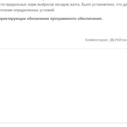
НОМЕРА ВСЕХ
сти предельных норм выбросов оксидов азота. Было установлено, что д
ТАКСИ РЯЗАНИ,
уплении определенных условий.
ОТЗЫВЫ
рректирующее обновление программного обеспечения.
АВТОШКОЛЫ
АЗС
АВТОСТРАХОВАНИЕ
Комментарии:
(0)
Рейтин
АВТОСЕРВИСЫ
УСЛУГИ
ОТДЫХ В РЯЗАНИ
ШИННЫЕ ЦЕНТРЫ
ОБЪЯВЛЕНИЯ
НОВОСТИ САЙТА
АНЕКДОТЫ И
ЮМОР