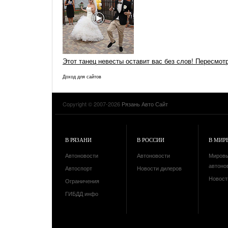
Этот танец невесты оставит вас без слов! Пересмот
Доход для сайтов
Copyright © 2007-2026
Рязань Авто Сайт
В РЯЗАНИ
В РОССИИ
В МИР
Автоновости
Автоновости
Миров
автоно
Автоспорт
Новости дилеров
Новост
Ограничения
ГИБДД инфо