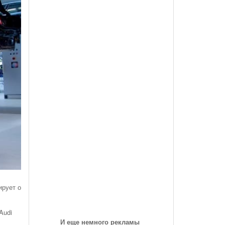
des-Benz Со
Года, На Трассе «Семеновская»
Список Дилеров Рязанской Области
Опубликован Проект Развязки У Д.Храпово
- 5789
й Вокзал "Рязань-1"
Участвующих В Программе По Утилизации
Южного Обхода Рязани
- 5999 дней назад
Старых Автомобилей
треть Все
Дирекция Благоустройства Рязани Назвала Места
Где Выполняет Работы Днем 9 Июля
Обращение Министра Внутренних Дел
Российской Федерации Генерала Армии Рашида
Нургалиева К Участникам Дорожного
- 6213 дней назад
Движения...
-
Физические Упражнения Для Автоспортсменов
6214 дней назад
Смотреть Все
ирует о
Audi
И еще немного рекламы