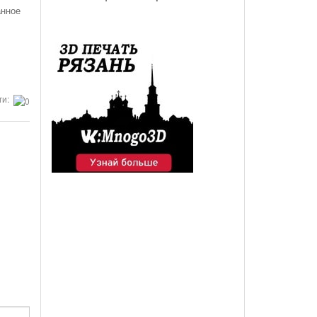
анное
ги: