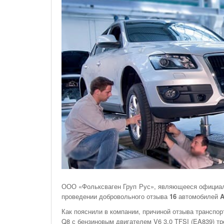
На Газонах Рязани
26 Ноября С 08:00 До 17:00 Будет Закрыт
Железнодорожный Переезд На 302 Км ПК 2
Перегона Кораблино - Ряжск-1
Зачем Нужна CRM-Система Для Отдела Продаж
ООО «Фольксваген Груп Рус», являющееся официаль
проведении добровольного отзыва
16
автомобилей
A
Как пояснили в компании, причиной отзыва транспо
Q8 с бензиновым двигателем V6 3,0 TFSI (EA839) т