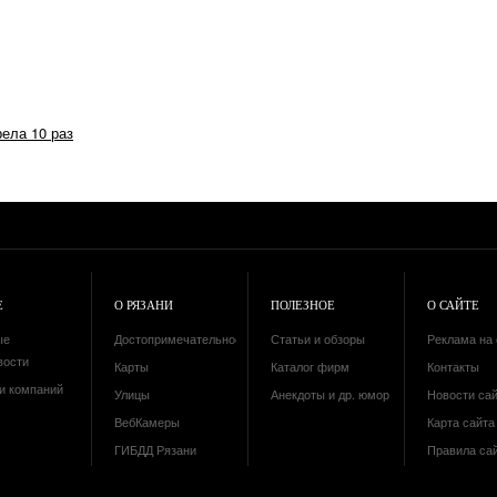
рела 10 раз
Е
О РЯЗАНИ
ПОЛЕЗНОЕ
О САЙТЕ
ые
Достопримечательности
Статьи и обзоры
Реклама на 
вости
Карты
Каталог фирм
Контакты
и компаний
Улицы
Анекдоты и др. юмор
Новости са
ВебКамеры
Карта сайта 
ГИБДД Рязани
Правила са