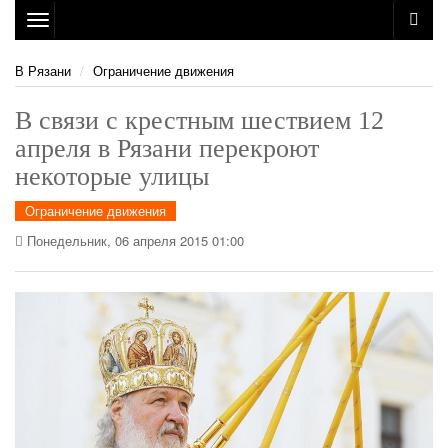
Toggle
navigation
В Рязани
Ограничение движения
В связи с крестным шествием 12
апреля в Рязани перекроют
некоторые улицы
Ограничение движения
Понедельник, 06 апреля 2015 01:00