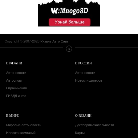
Copyright © 2007-2026
Рязань Авто Сайт
В РЯЗАНИ
В РОССИИ
Автоновости
Автоновости
Автоспорт
Новости дилеров
Ограничения
ГИБДД инфо
В МИРЕ
О РЯЗАНИ
Мировые автоновости
Достопримечательности
Новости компаний
Карты