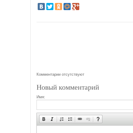
На Газонах Рязани
26 Ноября С 08:00 До 17:00 Будет Закрыт
Железнодорожный Переезд На 302 Км ПК 2
Перегона Кораблино - Ряжск-1
Зачем Нужна CRM-Система Для Отдела Продаж
Комментарии отсутствуют
Новый комментарий
Имя: