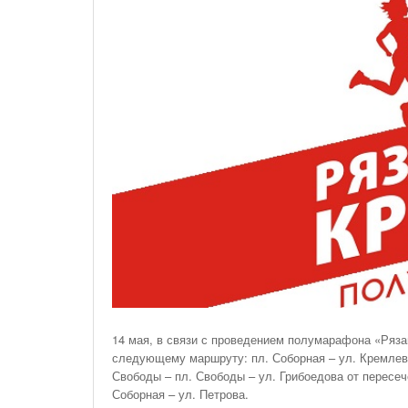
На Газонах Рязани
26 Ноября С 08:00 До 17:00 Будет Закрыт
Железнодорожный Переезд На 302 Км ПК 2
Перегона Кораблино - Ряжск-1
Зачем Нужна CRM-Система Для Отдела Продаж
14 мая, в связи с проведением полумарафона «Рязан
следующему маршруту: пл. Соборная – ул. Кремлевск
Свободы – пл. Свободы – ул. Грибоедова от пересеч
Соборная – ул. Петрова.