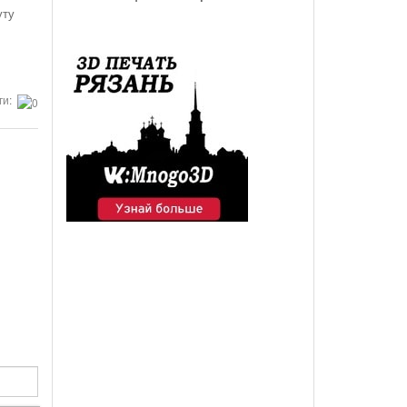
уту
ги: