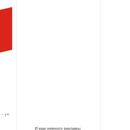
des-Benz Со
Года, На Трассе «Семеновская»
Список Дилеров Рязанской Области
Опубликован Проект Развязки У Д.Храпово
- 5789
й Вокзал "Рязань-1"
Участвующих В Программе По Утилизации
Южного Обхода Рязани
- 5999 дней назад
Старых Автомобилей
треть Все
Дирекция Благоустройства Рязани Назвала Места
Где Выполняет Работы Днем 9 Июля
Обращение Министра Внутренних Дел
Российской Федерации Генерала Армии Рашида
Нургалиева К Участникам Дорожного
- 6213 дней назад
Движения...
-
Физические Упражнения Для Автоспортсменов
6214 дней назад
Смотреть Все
 – ул.
.
И еще немного рекламы