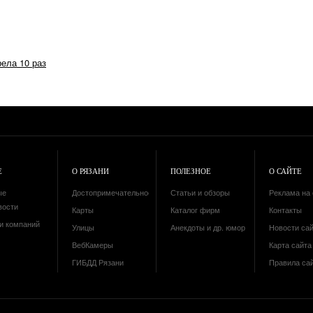
рела 10 раз
Е
О РЯЗАНИ
ПОЛЕЗНОЕ
О САЙТЕ
ые
Достопримечательности
Статьи и обзоры
Реклама на 
вости
Карты
Каталог фирм
Контакты
и компаний
Улицы
Анекдоты и др. юмор
Новости са
ВебКамеры
Карта сайта 
ГИБДД Рязани
Правила са