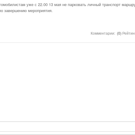
НОМЕРА ВСЕХ
омобилистам уже с 22.00 13 мая не парковать личный транспорт маршр
ТАКСИ РЯЗАНИ,
по завершению мероприятия.
ОТЗЫВЫ
АВТОШКОЛЫ
АЗС
Комментарии:
(0)
Рейтин
АВТОСТРАХОВАНИЕ
АВТОСЕРВИСЫ
УСЛУГИ
ОТДЫХ В РЯЗАНИ
ШИННЫЕ ЦЕНТРЫ
ОБЪЯВЛЕНИЯ
НОВОСТИ САЙТА
АНЕКДОТЫ И
ЮМОР