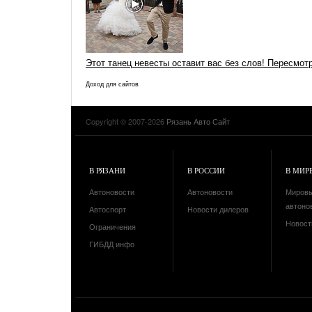
Этот танец невесты оставит вас без слов! Пересмот
Доход для сайтов
Copyright © 2007-2026
Рязань Авто Сайт
В РЯЗАНИ
В РОССИИ
В МИР
Автоновости
Автоновости
Миров
автоно
Автоспорт
Новости дилеров
Новост
Ограничения
ГИБДД инфо