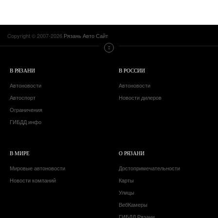
Copyright © 2007-2026
Рязань Авто Сайт
В РЯЗАНИ
В РОССИИ
Автоновости
Автоновости
Автоспорт
Новости дилеров
Ограничения
ГИБДД инфо
В МИРЕ
О РЯЗАНИ
Мировые автоновости
Достопримечательности
Новости компаний
Карты
Улицы
ВебКамеры
ГИБДД Рязани