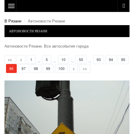
Toggle
navigation
В Рязани
Автоновости Рязани
АВТОНОВОСТИ РЯЗАНИ
Автоновости Рязани. Все автособытия города
First
Prev
<<
<
1
5
10
50
93
94
95
...
...
...
...
(current)
Next
Last
96
97
98
99
100
>
>>