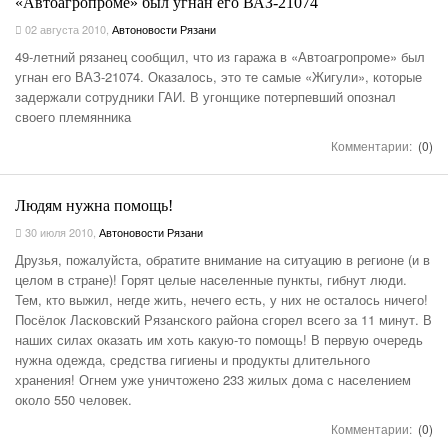
«Автоагропроме» был угнан его ВАЗ-21074
02 августа 2010
,
Автоновости Рязани
49-летний рязанец сообщил, что из гаража в «Автоагропроме» был
угнан его ВАЗ-21074. Оказалось, это те самые «Жигули», которые
задержали сотрудники ГАИ. В угонщике потерпевший опознал
своего племянника
Комментарии:
(0)
Людям нужна помощь!
30 июля 2010
,
Автоновости Рязани
Друзья, пожалуйста, обратите внимание на ситуацию в регионе (и в
целом в стране)! Горят целые населенные пункты, гибнут люди.
Тем, кто выжил, негде жить, нечего есть, у них не осталось ничего!
Посёлок Ласковский Рязанского района сгорел всего за 11 минут. В
наших силах оказать им хоть какую-то помощь! В первую очередь
нужна одежда, средства гигиены и продукты длительного
хранения! Огнем уже уничтожено 233 жилых дома с населением
около 550 человек.
Комментарии:
(0)