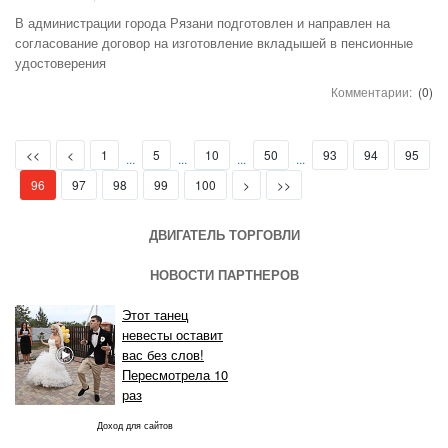
В администрации города Рязани подготовлен и направлен на
согласование договор на изготовление вкладышей в пенсионные
удостоверения
Комментарии:
(0)
First
Prev
<<
<
1
5
10
50
93
94
95
...
...
...
...
(current)
Next
Last
96
97
98
99
100
>
>>
ДВИГАТЕЛЬ ТОРГОВЛИ
НОВОСТИ ПАРТНЕРОВ
Этот танец
невесты оставит
вас без слов!
Пересмотрела 10
раз
Доход для сайтов