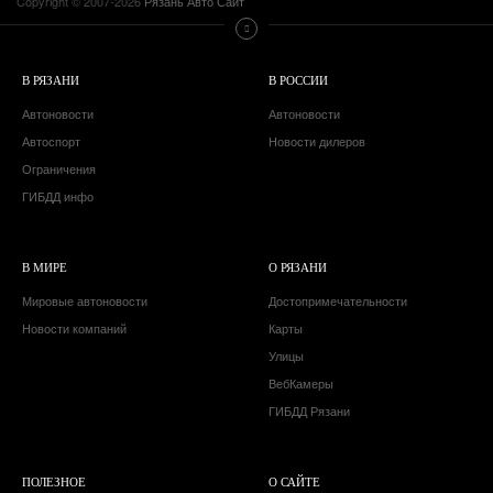
Copyright © 2007-2026
Рязань Авто Сайт
В РЯЗАНИ
В РОССИИ
Автоновости
Автоновости
Автоспорт
Новости дилеров
Ограничения
ГИБДД инфо
В МИРЕ
О РЯЗАНИ
Мировые автоновости
Достопримечательности
Новости компаний
Карты
Улицы
ВебКамеры
ГИБДД Рязани
ПОЛЕЗНОЕ
О САЙТЕ