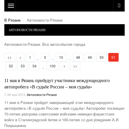
Toggle
navigation
В Рязани
Автоновости Рязани
АВТОНОВОСТИ РЯЗАНИ
Автоновости Рязани. Все автособытия города
First
Prev
(current)
<<
<
1
5
10
48
49
50
51
...
...
...
Next
Last
52
53
54
100
>
>>
...
11 мая в Рязань прибудут участники международного
автопробега «В судьбе России – моя судьба»
08 мая 2013
,
Автоновости Рязани
11 мая в Рязани пройдет завершающий этап международного
автопробега «В судьбе России – моя судьба» Автопробег посвящен
70-летию разгрома советскими войсками немецко-фашистских
войск в Сталинградской битве и 100-летию со дня рождения А.И.
Покрышкина