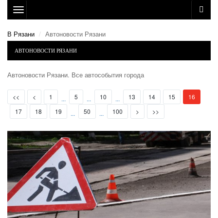
Toggle
navigation
В Рязани
Автоновости Рязани
АВТОНОВОСТИ РЯЗАНИ
Автоновости Рязани. Все автособытия города
First
Prev
(current)
<<
<
1
5
10
13
14
15
16
...
...
...
Next
Last
17
18
19
50
100
>
>>
...
...