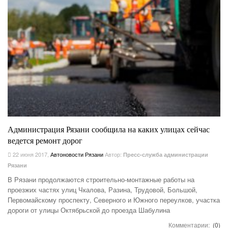
Администрация Рязани сообщила на каких улицах сейчас
ведется ремонт дорог
22 июня 2017
,
Автоновости Рязани
Автор:
Пресс-служба администрации
Рязани
В Рязани продолжаются строительно-монтажные работы на
проезжих частях улиц Чкалова, Разина, Трудовой, Большой,
Первомайскому проспекту, Северного и Южного переулков, участка
дороги от улицы Октябрьской до проезда Шабулина
Комментарии:
(0)