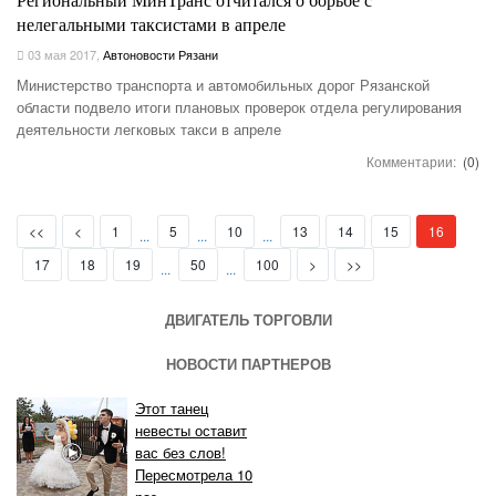
Региональный МинТранс отчитался о борьбе с
нелегальными таксистами в апреле
03 мая 2017
,
Автоновости Рязани
Министерство транспорта и автомобильных дорог Рязанской
области подвело итоги плановых проверок отдела регулирования
деятельности легковых такси в апреле
Комментарии:
(0)
First
Prev
(current)
<<
<
1
5
10
13
14
15
16
...
...
...
Next
Last
17
18
19
50
100
>
>>
...
...
ДВИГАТЕЛЬ ТОРГОВЛИ
НОВОСТИ ПАРТНЕРОВ
Этот танец
невесты оставит
вас без слов!
Пересмотрела 10