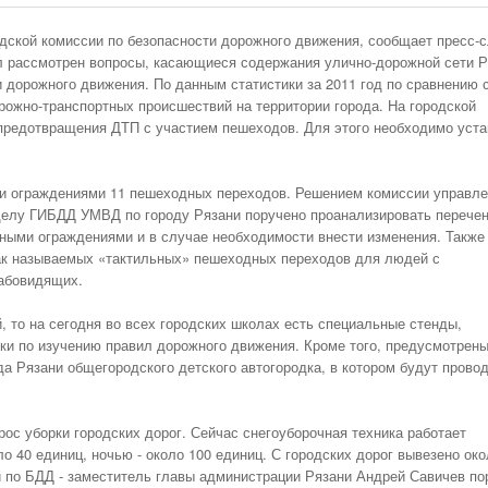
Первый Отзыв Года. И Это Merce
АКСЕССУАРЫ
Снижать Аварийность С Участием Диких
- 1657 дней назад
Своим S-Class
С Начала Года 11680 Нарушителей Привлечены
дской комиссии по безопасности дорожного движения, сообщает пресс-
ПРАВО
Животных На Автодорогах Будут С Помощью
Сухогрузный Контейнер 10 Футов: Технические
К Административной Ответственности За
Железнодорожны
Смотреть Все
ыл рассмотрен вопросы, касающиеся содержания улично-дорожной сети 
- 2188 дней назад
ГОСТа
Характеристики И Габариты
- 233 дня назад
дней назад
Парковку На Газонах Рязани
GPS НАВИГАЦИЯ
 дорожного движения. По данным статистики за 2011 год по сравнению 
Смотреть Все
рожно-транспортных происшествий на территории города. На городской
Смо
ПОЛЕЗНОЕ
Опубликован Проект Развязки У Д.Храпово
предотвращения ДТП с участием пешеходов. Для этого необходимо уста
Концепция Реформы Системы Фото-
- 285 дней назад
Южного Обхода Рязани
ПРЕСС РЕЛИЗЫ
Видеофиксации Нарушений Правил Дорожного
Смотреть Все
Движения
ВСЯЧИНА
ми ограждениями 11 пешеходных переходов. Решением комиссии управл
КАТАЛОГ
тделу ГИБДД УМВД по городу Рязани поручено проанализировать перече
РЯЗАНСКИХ ФИРМ
бными ограждениями и в случае необходимости внести изменения. Также
так называемых «тактильных» пешеходных переходов для людей с
ПРОКАТ АВТО
лабовидящих.
АВТОМАГАЗИНЫ
 то на сегодня во всех городских школах есть специальные стенды,
ШИНОМОНТАЖИ
ки по изучению правил дорожного движения. Кроме того, предусмотрен
АВТОМОЙКИ
а Рязани общегородского детского автогородка, в котором будут прово
АВТОСАЛОНЫ.
КУПИТЬ НОВОЕ
ос уборки городских дорог. Сейчас снегоуборочная техника работает
АВТО
о 40 единиц, ночью - около 100 единиц. С городских дорог вывезено око
ТАКСИ РЯЗАНИ.
и по БДД - заместитель главы администрации Рязани Андрей Савичев по