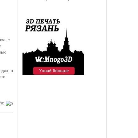
очь с
и
вых
здах, в
рта
ги: