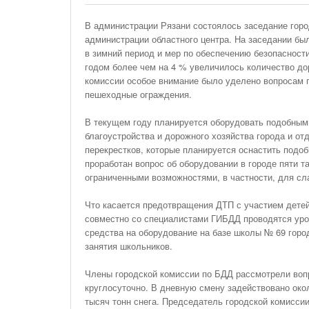
На Газонах Рязани
В администрации Рязани состоялось заседание горо
26 Ноября С 08:00 До 17:00 Будет Закрыт
администрации областного центра. На заседании б
Железнодорожный Переезд На 302 Км ПК 2
в зимний период и мер по обеспечению безопасности
Перегона Кораблино - Ряжск-1
годом более чем на 4 % увеличилось количество до
комиссии особое внимание было уделено вопросам 
Зачем Нужна CRM-Система Для Отдела Продаж
пешеходные ограждения.
В текущем году планируется оборудовать подобны
благоустройства и дорожного хозяйства города и о
перекрестков, которые планируется оснастить подо
проработан вопрос об оборудовании в городе пяти 
ограниченными возможностями, в частности, для с
Что касается предотвращения ДТП с участием детей,
совместно со специалистами ГИБДД проводятся уро
средства на оборудование на базе школы № 69 город
занятия школьников.
Члены городской комиссии по БДД рассмотрели вопр
круглосуточно. В дневную смену задействовано окол
тысяч тонн снега. Председатель городской комисси