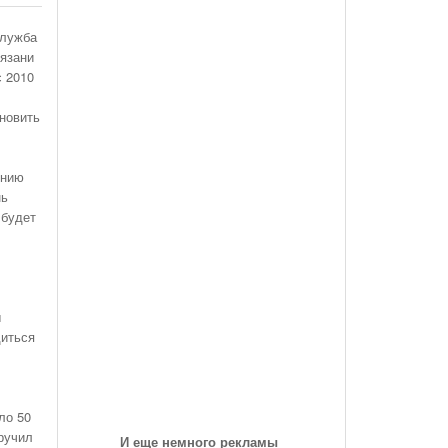
des-Benz Со
Года, На Трассе «Семеновская»
Список Дилеров Рязанской Области
служба
Опубликован Проект Развязки У Д.Храпово
- 5789
й Вокзал "Рязань-1"
Участвующих В Программе По Утилизации
Рязани
Южного Обхода Рязани
- 5999 дней назад
Старых Автомобилей
с 2010
треть Все
новить
Дирекция Благоустройства Рязани Назвала Места
Где Выполняет Работы Днем 9 Июля
Обращение Министра Внутренних Дел
ению
Российской Федерации Генерала Армии Рашида
нь
Нургалиева К Участникам Дорожного
 будет
- 6213 дней назад
Движения...
-
Физические Упражнения Для Автоспортсменов
6214 дней назад
ы
диться
Смотреть Все
ло 50
ручил
И еще немного рекламы