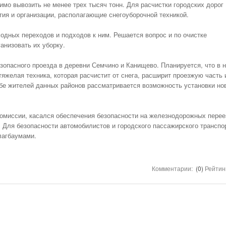
НОМЕРА ВСЕХ
димо вывозить не менее трех тысяч тонн. Для расчистки городских дорог
ТАКСИ РЯЗАНИ,
тия и организации, располагающие снегоуборочной техникой.
ОТЗЫВЫ
ходных переходов и подходов к ним. Решается вопрос и по очистке
АВТОШКОЛЫ
анизовать их уборку.
АЗС
зопасного проезда в деревни Семчино и Канищево. Планируется, что в н
АВТОСТРАХОВАНИЕ
тяжелая техника, которая расчистит от снега, расширит проезжую часть 
АВТОСЕРВИСЫ
ьбе жителей данных районов рассматривается возможность установки но
УСЛУГИ
ОТДЫХ В РЯЗАНИ
комиссии, касался обеспечения безопасности на железнодорожных перее
. Для безопасности автомобилистов и городского пассажирского транспо
ШИННЫЕ ЦЕНТРЫ
шлагбаумами.
ОБЪЯВЛЕНИЯ
НОВОСТИ САЙТА
Комментарии:
(0)
Рейтин
АНЕКДОТЫ И
ЮМОР