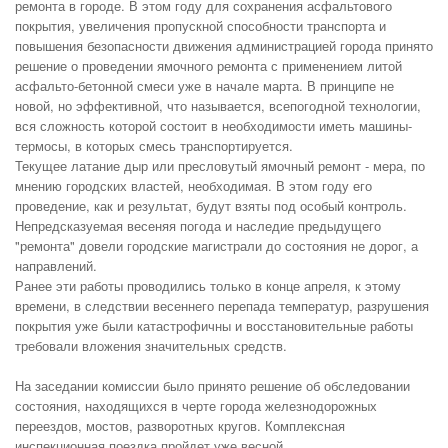
ремонта в городе. В этом году для сохранения асфальтового
покрытия, увеличения пропускной способности транспорта и
повышения безопасности движения администрацией города принято
решение о проведении ямочного ремонта с применением литой
асфальто-бетонной смеси уже в начале марта. В принципе не
новой, но эффективной, что называется, всепогодной технологии,
вся сложность которой состоит в необходимости иметь машины-
термосы, в которых смесь транспортируется.
Текущее латание дыр или пресловутый ямочный ремонт - мера, по
мнению городских властей, необходимая. В этом году его
проведение, как и результат, будут взяты под особый контроль.
Непредсказуемая весеняя погода и наследие предыдущего
"ремонта" довели городские магистрали до состояния не дорог, а
направлений.
Ранее эти работы проводились только в конце апреля, к этому
времени, в следствии весеннего перепада температур, разрушения
покрытия уже были катастрофичны и восстановительные работы
требовали вложения значительных средств.
На заседании комиссии было принято решение об обследовании
состояния, находящихся в черте города железнодорожных
переездов, мостов, разворотных кругов. Комплексная
инспекционная поездка пройдет уже весной.