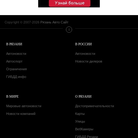
Copyright © 2007-2026
Рязань Авто Сайт
В РЯЗАНИ
В РОССИИ
Автоновости
Автоновости
Автоспорт
Новости дилеров
Ограничения
ГИБДД инфо
В МИРЕ
О РЯЗАНИ
Мировые автоновости
Достопримечательности
Новости компаний
Карты
Улицы
ВебКамеры
ГИБДД Рязани