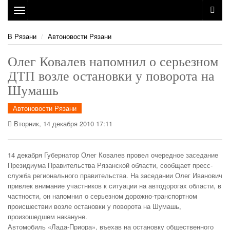
Toggle
navigation
В Рязани
Автоновости Рязани
Олег Ковалев напомнил о серьезном
ДТП возле остановки у поворота на
Шумашь
Автоновости Рязани
Вторник, 14 декабря 2010 17:11
14 декабря Губернатор Олег Ковалев провел очередное заседание
Президиума Правительства Рязанской области, сообщает пресс-
служба регионального правительства. На заседании Олег Иванович
привлек внимание участников к ситуации на автодорогах области, в
частности, он напомнил о серьезном дорожно-транспортном
происшествии возле остановки у поворота на Шумашь,
произошедшем накануне.
Автомобиль «Лада-Приора», въехав на остановку общественного