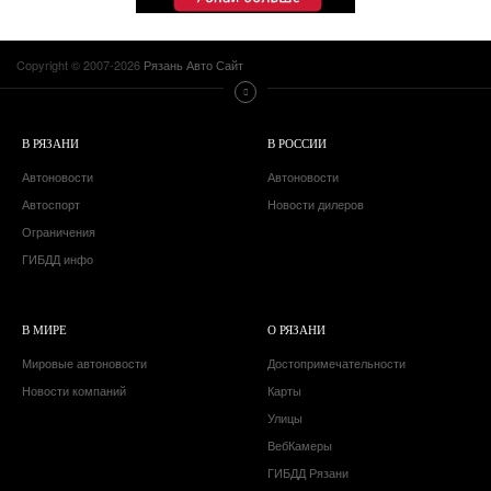
Copyright © 2007-2026
Рязань Авто Сайт
В РЯЗАНИ
В РОССИИ
Автоновости
Автоновости
Автоспорт
Новости дилеров
Ограничения
ГИБДД инфо
В МИРЕ
О РЯЗАНИ
Мировые автоновости
Достопримечательности
Новости компаний
Карты
Улицы
ВебКамеры
ГИБДД Рязани